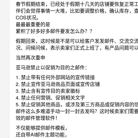
春节假期结束，已经处于假期十几天的店铺要恢复正常
伴们会觉得事情一大堆，比如要调整价格，确认库存，查
COS状况。
最最最重要的是
累积了好多好多邮件要发怎么办？？
假期回来，这时候是不是可以给客户发发邮件、交流交
况、问候问候，表示卖家们正式上班了，有产品问题可
当然再次重申
亚马逊禁止以促销为目的之邮件：
1. 禁止带有任何外部网站的宣传链接
2. 禁止宣传亚马逊商品页面或宣传店铺
3. 禁止含有宣传目的卖家徽标
4. 禁止任何营销、促销相关文字
5. 禁止促销其他商品，或涉及第三方商品或促销内容的
邮件这么多难道手动一封一封去发吗？这时候卖家们需
效的邮件管理软件！
不仅能够提供邮件模板，
还自带AI邮件主题功能，