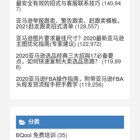
最安全有效的招式与客服联系技巧
(140,94
7)
亚马逊举报跟卖、警告跟卖、赶跟卖模板，
2021赶走跟卖招式清单
(128,557)
亚马逊图片要求最佳尺寸？2020最新亚马逊
主图优化指南(专家建议)
(122,972)
2020亚马逊选品经典三大招與17必备要
点，如何快速复制大卖选品思路？
(119,89
8)
2020亚马逊FBA操作指南，附带亚马逊FBA
头程发货流程手把手教学
(119,256)
分类
BQool 免费培训
(35)