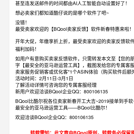
甚至连发送邮件的时间都由AI人工智能自动设置好了！
想必卖家们都知道酷仔说的是哪个软件了吧~
没错！
最受卖家欢迎的【BQool卖家反馈】软件新春特惠来啦！
开年大促，年缴享折上折，最受卖家欢迎的卖家反馈软
福利加码！
如用户有意购买卖家反馈软件，只需转发本文至【您的
字【最安全的亚马逊运营工具】，截图发给您的专属客
卖家服务促销客或优化客*1个ASIN体验（购买软件后额
活动时间：2月11日-3月1日
了解活动详情可咨询您的专属客服经理
新用户欢迎洽谈BQool企业QQ：800106135
BQool比酷尔祝各位卖家新春开工大吉~2019接单到手软
最安全的亚马逊运营工具——BQool比酷尔！
欢迎洽谈BQool企业QQ：800106135
转载需知：此文章由BQool原创，转载务必保留