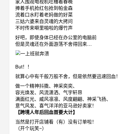
家人围观电视机吐槽着春晚
捧着手机抢红包抢到帕金森
流着口水盯着老妈做的好菜
三姑六婆来自灵魂的大拷问
不时传来噼里啪啦的爆竹声
好吧，即使身体已经在办公室的电脑前
但是灵魂还在外面游荡不舍得回来…
But！！
就算心中有千般万般不舍，但是依然要迅速回血！
做一个精神抖擞、神采奕奕、
容光焕发、风流潇洒、气宇轩昂
满面红光、威风凛凛、风度翩翩、神采飞扬、
意气风发、喜气洋洋的亚马逊好卖家！
【跨境人年后回血首要大计】
当然是打开店铺看（有）没有订单啦！
（开个玩笑~）