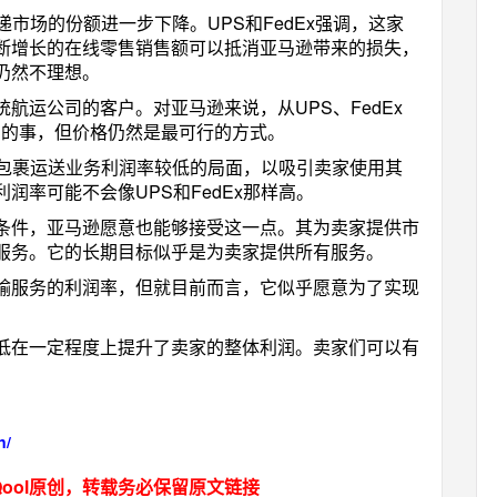
递市场的份额进一步下降。UPS和FedEx强调，这家
断增长的在线零售销售额可以抵消亚马逊带来的损失，
仍然不理想。
航运公司的客户。对亚马逊来说，从UPS、FedEx
是件容易的事，但价格仍然是最可行的方式。
承受包裹运送业务利润率较低的局面，以吸引卖家使用其
润率可能不会像UPS和FedEx那样高。
条件，亚马逊愿意也能够接受这一点。其为卖家提供市
服务。它的长期目标似乎是为卖家提供所有服务。
输服务的利润率，但就目前而言，它似乎愿意为了实现
低在一定程度上提升了卖家的整体利润。卖家们可以有
！
n/
ool原创，转载务必保留原文链接