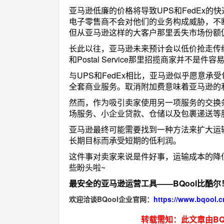
亚马逊低廉的价格将导致UPS和FedEx的快
电子零售商不会对他们的业务构成威胁，不
但从亚马逊这样的大客户那里丢失市场份额
长此以往，亚马逊未来预计会以低价抢走传统
和Postal Service那里招揽商家并不
与UPS和FedEx相比，亚马逊似乎愿意
全套商业服务。取消附加费意味着亚马逊的利
然而，作为吸引卖家使用另一项服务的交换
场服务、小企业贷款、仓储以及包裹递送等
亚马逊最终可能需要找到一种方法来扩大运
长期目标而承受短期的低利润。
这件事对卖家来说是件好事，运输成本的降
些盼头啦~
最安全的亚马逊运营工具——BQool比酷尔
欢迎洽谈BQool企业官网：
https://www.bqool.c
转载需知：此文章由BQ