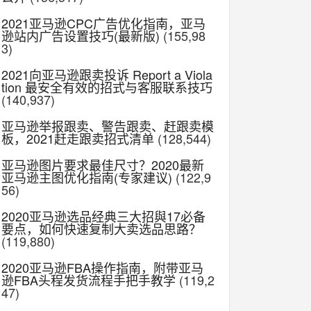
2021亚马逊CPC广告优化指南，亚马
逊站内广告设置技巧(最新版)
(155,98
3)
2021向亚马逊跟卖投诉 Report a Viola
tion 最安全有效的招式与客服联系技巧
(140,937)
亚马逊举报跟卖、警告跟卖、赶跟卖模
板，2021赶走跟卖招式清单
(128,544)
亚马逊图片要求最佳尺寸？2020最新
亚马逊主图优化指南(专家建议)
(122,9
56)
2020亚马逊选品经典三大招與17必备
要点，如何快速复制大卖选品思路？
(119,880)
2020亚马逊FBA操作指南，附带亚马
逊FBA头程发货流程手把手教学
(119,2
47)