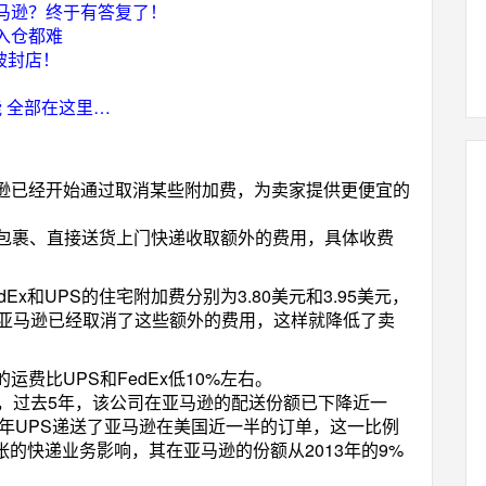
马逊？终于有答复了！
入仓都难
被封店！
 全部在这里…
逊已经开始通过取消某些附加费，为卖家提供更便宜的
周末包裹、直接送货上门快递收取额外的费用，具体收费
x和UPS的住宅附加费分别为3.80美元和3.95美元，
。亚马逊已经取消了这些额外的费用，这样就降低了卖
费比UPS和FedEx低10%左右。
大，过去5年，该公司在亚马逊的配送份额已下降近一
3年UPS递送了亚马逊在美国近一半的订单，这一比例
扩张的快递业务影响，其在亚马逊的份额从2013年的9%