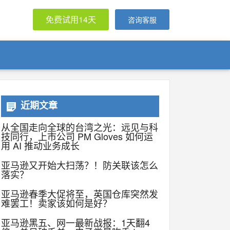
免费试用14天
咨询客服
近期文章
从全国走向全球的台湾之光：远见与科
技同行，上市公司 PM Gloves 如何运
用 AI 推动业务成长
亚马逊又开始大扫荡？！防关联该怎么
落实？
亚马逊春季大促将至，英国仓库突然发
难罢工！卖家该如何是好？
亚马逊黑五、网一最新战报：1天翻4