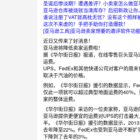
圣诞后惨淡期？遭遇差评？小卖家怎么做亚
亚马逊仓库被烧就当清库存？后招新政让你
谁说注册了VAT就高枕无忧？没有这个照样
这次不来虚的！手把手助你打造爆款！
[亚马逊工具]亚马逊卖家想要的邀评软件功能
近日又传来了好消息！
亚马逊将降低卖家运费啦！
据《华尔街日报》报道，在线零售巨头亚马
运费。
UPS，FedEx和其他快递公司对客户的
取决于汽油的价格。
例如，《华尔街日报》援引的数据显示，FedE
仅此一项就可以超过典型地面运费的40％
家的整体运费。
《华尔街日报》采访的一位卖家称，亚马逊的运
亚马逊提供更便宜的运费对UPS的打击最
半。《华尔街日报》援引的数据显示，201
去年降至22%。FedEx也受到亚马逊不断
下降到了去年的3%。