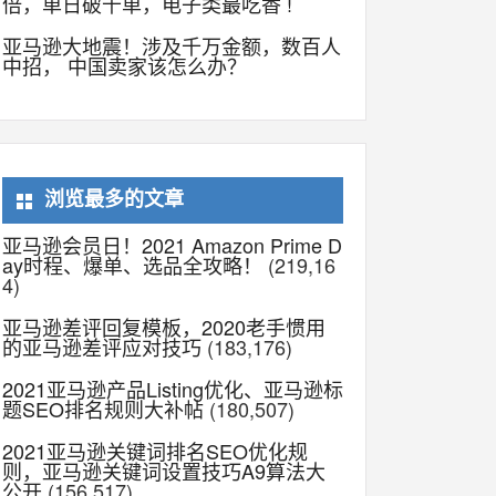
倍，单日破千单，电子类最吃香 !
亚马逊大地震！涉及千万金额，数百人
中招， 中国卖家该怎么办？
浏览最多的文章
亚马逊会员日！2021 Amazon Prime D
ay时程、爆单、选品全攻略！
(219,16
4)
亚马逊差评回复模板，2020老手惯用
的亚马逊差评应对技巧
(183,176)
2021亚马逊产品Listing优化、亚马逊标
题SEO排名规则大补帖
(180,507)
2021亚马逊关键词排名SEO优化规
则，亚马逊关键词设置技巧A9算法大
公开
(156,517)