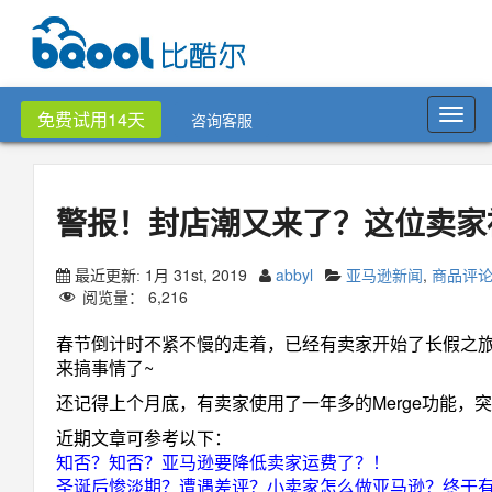
Toggl
免费试用14天
咨询客服
navig
警报！封店潮又来了？这位卖家
1月 31st, 2019
abbyl
亚马逊新闻
,
商品评
最近更新:
阅览量：
6,216
春节倒计时不紧不慢的走着，已经有卖家开始了长假之
来搞事情了~
还记得上个月底，有卖家使用了一年多的Merge功能，
近期文章可参考以下：
知否？知否？亚马逊要降低卖家运费了？！
圣诞后惨淡期？遭遇差评？小卖家怎么做亚马逊？终于