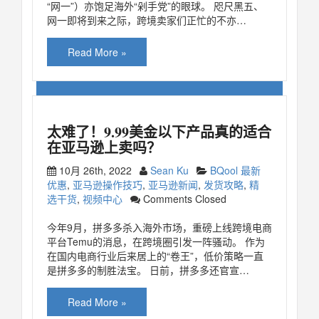
“网一”）亦饱足海外“剁手党”的眼球。 咫尺黑五、
网一即将到来之际，跨境卖家们正忙的不亦…
Read More »
太难了！9.99美金以下产品真的适合
在亚马逊上卖吗？
10月 26th, 2022
Sean Ku
BQool 最新
优惠
,
亚马逊操作技巧
,
亚马逊新闻
,
发货攻略
,
精
选干货
,
视频中心
Comments Closed
今年9月，拼多多杀入海外市场，重磅上线跨境电商
平台Temu的消息，在跨境圈引发一阵骚动。 作为
在国内电商行业后来居上的“卷王”，低价策略一直
是拼多多的制胜法宝。 日前，拼多多还官宣…
Read More »