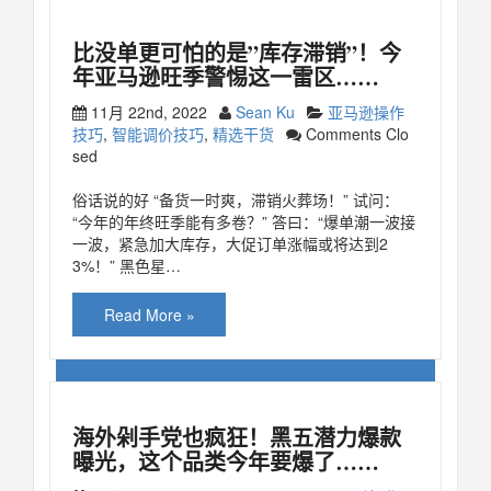
比没单更可怕的是”库存滞销”！今
年亚马逊旺季警惕这一雷区……
11月 22nd, 2022
Sean Ku
亚马逊操作
技巧
,
智能调价技巧
,
精选干货
Comments Clo
sed
俗话说的好 “备货一时爽，滞销火葬场！” 试问：
“今年的年终旺季能有多卷？” 答曰：“爆单潮一波接
一波，紧急加大库存，大促订单涨幅或将达到2
3%！” 黑色星…
Read More »
海外剁手党也疯狂！黑五潜力爆款
曝光，这个品类今年要爆了……