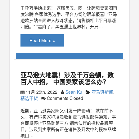
千呼万唤始出来！ 这届黑五、网一让跨境卖家圈再
度沸腾 各家优秀选手、平台方纷纷晒单报喜! “亚马
逊欧洲站全面进入战斗状态，销售额相比平日暴涨
四倍。” “赢麻了，黑五遇上世界杯，开局…
Read More »
亚马逊大地震！涉及千万金额，数
百人中招， 中国卖家该怎么办？
11月 25th, 2022
Sean Ku
亚马逊新闻
,
精选干货
Comments Closed
近期，亚马逊卖家圈又引发一阵骚动！ 就在前不
久，有跨境卖家称凌晨收到亚马逊发邮件通知，平
台即将停止亚马逊第三方 销售伙伴的授权品牌项
目，涉及到卖家所有正在销售及开发中的授权品牌
项目…