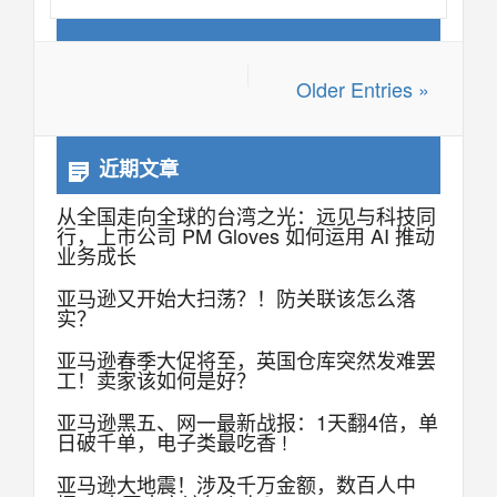
Older Entries »
近期文章
从全国走向全球的台湾之光：远见与科技同
行，上市公司 PM Gloves 如何运用 AI 推动
业务成长
亚马逊又开始大扫荡？！防关联该怎么落
实？
亚马逊春季大促将至，英国仓库突然发难罢
工！卖家该如何是好？
亚马逊黑五、网一最新战报：1天翻4倍，单
日破千单，电子类最吃香 !
亚马逊大地震！涉及千万金额，数百人中