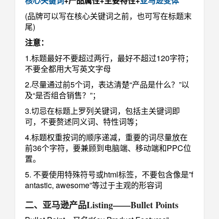
核心关键词
+产品属性+主要特性+
亚马逊变体
(品牌可以写在核心关键词之前，也可写在标题末
尾)
注意：
1.标题最好不要超过两行，最好不超过120字符；
不要全都用大写英文字母
2.尽量通过前5个词，表达清楚“产品是什么？”以
及“是否组合销售？”；
3.切忌在标题上罗列关键词，包括主关键词即
可，不要赘述同义词、特性词等；
4.标题权重按词的顺序递减，重要的词尽量放在
前36个字符，要兼顾到电脑端、移动端和PPC位
置。
5. 不要使用特殊符号或html标签，不要包含像是”f
antastic, awesome”等过于主观的形容词
二、亚马逊产品Listing
——Bullet Points