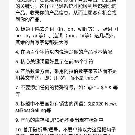
的关键词。这样亚马逊系统才能顺利地识别你的
产品，收录你的产品信息，从而让顾客有机会找
到你的产品。
3. 标题里除去介词（in，on，with 等）、冠词（t
he，a，an等）、连词（and，or等）这几项外，
其余的首写字母都要大写
4. 在两百个字符以内说清楚你的产品基本情况
5. 核心关键词最好显示在前35个字符
6. 产品数量方面，采用阿拉伯数字来表达而不是
用英文单词，即：用“3”，而不是“three”
7. 不要添加任何的特殊符号，如：@ * # $ ^ & 等
等
8. 标题中不要含带有销售的词语：如2020 Newe
st/Best Selling等
9. 产品的库存和UPC码不要出现在标题中
10. 善用破折号/逗号，不要单纯以为这是把句子