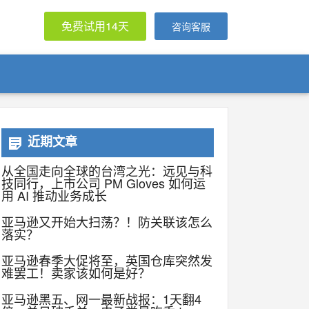
免费试用14天
咨询客服
近期文章
从全国走向全球的台湾之光：远见与科
技同行，上市公司 PM Gloves 如何运
用 AI 推动业务成长
亚马逊又开始大扫荡？！防关联该怎么
落实？
亚马逊春季大促将至，英国仓库突然发
难罢工！卖家该如何是好？
亚马逊黑五、网一最新战报：1天翻4