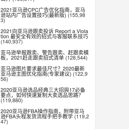
2021亚马逊CPC广告优化指南，亚马
逊站内广告设置技巧(最新版)
(155,98
3)
2021向亚马逊跟卖投诉 Report a Viola
tion 最安全有效的招式与客服联系技巧
(140,937)
亚马逊举报跟卖、警告跟卖、赶跟卖模
板，2021赶走跟卖招式清单
(128,544)
亚马逊图片要求最佳尺寸？2020最新
亚马逊主图优化指南(专家建议)
(122,9
56)
2020亚马逊选品经典三大招與17必备
要点，如何快速复制大卖选品思路？
(119,880)
2020亚马逊FBA操作指南，附带亚马
逊FBA头程发货流程手把手教学
(119,2
47)