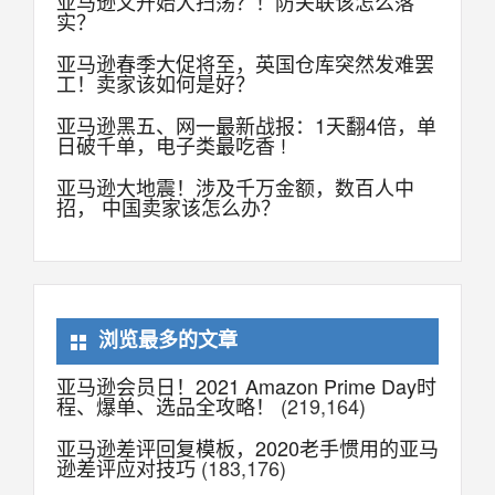
亚马逊又开始大扫荡？！防关联该怎么落
实？
亚马逊春季大促将至，英国仓库突然发难罢
工！卖家该如何是好？
亚马逊黑五、网一最新战报：1天翻4倍，单
日破千单，电子类最吃香 !
亚马逊大地震！涉及千万金额，数百人中
招， 中国卖家该怎么办？
浏览最多的文章
亚马逊会员日！2021 Amazon Prime Day时
程、爆单、选品全攻略！
(219,164)
亚马逊差评回复模板，2020老手惯用的亚马
逊差评应对技巧
(183,176)