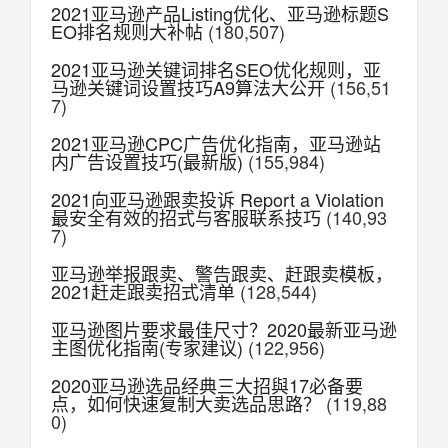
2021亚马逊产品Listing优化、亚马逊标题S
EO排名规则大补帖
(180,507)
2021亚马逊关键词排名SEO优化规则，亚
马逊关键词设置技巧A9算法大公开
(156,51
7)
2021亚马逊CPC广告优化指南，亚马逊站
内广告设置技巧(最新版)
(155,984)
2021向亚马逊跟卖投诉 Report a Violation
最安全有效的招式与客服联系技巧
(140,93
7)
亚马逊举报跟卖、警告跟卖、赶跟卖模板，
2021赶走跟卖招式清单
(128,544)
亚马逊图片要求最佳尺寸？2020最新亚马逊
主图优化指南(专家建议)
(122,956)
2020亚马逊选品经典三大招與17必备要
点，如何快速复制大卖选品思路？
(119,88
0)