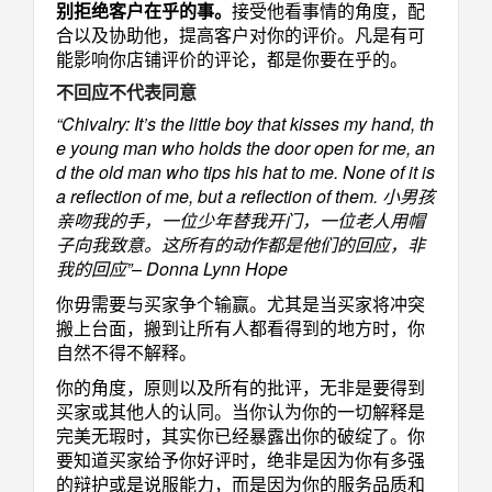
别拒绝客户在乎的事。
接受他看事情的角度，配
合以及协助他，提高客户对你的评价。凡是有可
能影响你店铺评价的评论，都是你要在乎的。
不回应不代表同意
“Chivalry: It’s the little boy that kisses my hand, th
e young man who holds the door open for me, an
d the old man who tips his hat to me. None of it is
a reflection of me, but a reflection of them. 小男孩
亲吻我的手，一位少年替我开门，一位老人用帽
子向我致意。这所有的动作都是他们的回应，非
我的回应”– Donna Lynn Hope
你毋需要与买家争个输赢。尤其是当买家将冲突
搬上台面，搬到让所有人都看得到的地方时，你
自然不得不解释。
你的角度，原则以及所有的批评，无非是要得到
买家或其他人的认同。当你认为你的一切解释是
完美无瑕时，其实你已经暴露出你的破绽了。你
要知道买家给予你好评时，绝非是因为你有多强
的辩护或是说服能力，而是因为你的服务品质和