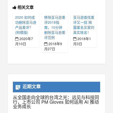
相关文章
2020 如何成
移除亚马逊差
亚马逊查找差
功删除亚马逊
评2018指
评又一招 揭
产品差评？
南，10分钟
露匿名买家的
(附模版)
删除亚马逊差
真实姓名！
评范例
2020年7
2018年1
月10日
2018年9
月3日
月27日
近期文章
从全国走向全球的台湾之光：远见与科技同
行，上市公司 PM Gloves 如何运用 AI 推动
业务成长