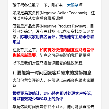
酷仔帮各位数了一下，刚好有
十大限制
啊
如果是卖家负评(Negative Seller Feedback)，还
可以直接从卖家后台联系调解
但若是产品负评(Negative Product Review)，目
前已经确定，没有黑科技可以帮卖家找到留评买
家，
除非买家用真名留评，或是他有主动跟你联
系过
在此背景之下，
如何有效快速的回复亚马逊差评
也越来越重要
，毕竟这可是会影响我们销量啊
以下是我们对亚马逊差评回复的建议流程
1. 要能第一时间回复客戶寄來的投訴訊息
大部份留负评的人，在留评以前都会先跟卖家联
系
根据亚马逊统计，24小時內即时处理客户投诉，
可以有效减少50%以上的负评
毕竟这段时间要是你找不到人，他可能就直接去