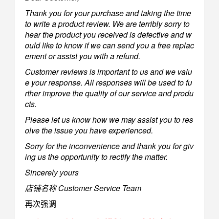
Thank you for your purchase and taking the time
to write a product review. We are terribly sorry to
hear the product you received is defective and w
ould like to know if we can send you a free replac
ement or assist you with a refund.
Customer reviews is important to us and we valu
e your response. All responses will be used to fu
rther improve the quality of our service and produ
cts.
Please let us know how we may assist you to res
olve the issue you have experienced.
Sorry for the inconvenience and thank you for giv
ing us the opportunity to rectify the matter.
Sincerely
yours
店铺名称 Customer Service Team
再次强调