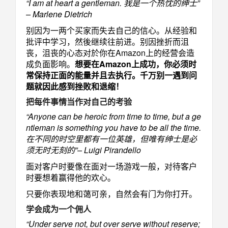
“I am at heart a gentleman. 我是一个热忱的绅士”
– Marlene Dietrich
别因为一两个买家而失去自己的信心。从经验和
批评中学习，然後继续往前进。别因挫折而沮
丧，沮丧的心态对於你在Amazon上的经营会造
成负面影响。
想要在Amazon上成功，你必须时
常保持正面的能量并且去执行。千万别一遇到问
题就因此感到挫败和退缩！
把每件事情当作对自己的考验
“Anyone can be heroic from time to time, but a ge
ntleman is something you have to be all the time.
在不同的时空里都有一位英雄，但唯有绅士是必
须无时无刻的”– Luigi Pirandello
面对客户时要像在面对一场游戏一般，对待客户
时要想着赢得他的欢心。
只要你表现地和蔼可亲，自然会有门为你打开。
学会成为一个佣人
“Under serve not, but over serve without reserve;