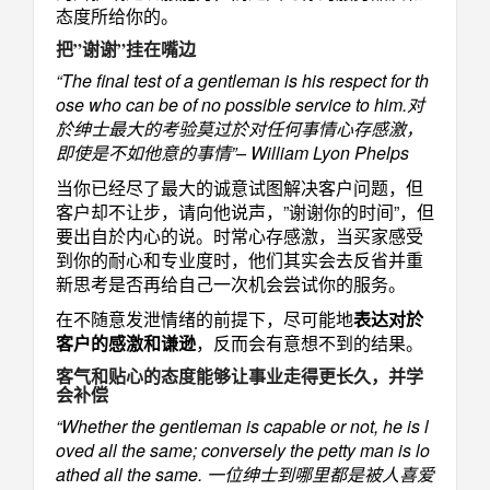
态度所给你的。
把”谢谢”挂在嘴边
“The final test of a gentleman is his respect for th
ose who can be of no possible service to him.对
於绅士最大的考验莫过於对任何事情心存感激，
即使是不如他意的事情”– William Lyon Phelps
当你已经尽了最大的诚意试图解决客户问题，但
客户却不让步，请向他说声，”谢谢你的时间”，但
要出自於内心的说。时常心存感激，当买家感受
到你的耐心和专业度时，他们其实会去反省并重
新思考是否再给自己一次机会尝试你的服务。
在不随意发泄情绪的前提下，尽可能地
表达对於
客户的感激和谦逊
，反而会有意想不到的结果。
客气和贴心的态度能够让事业走得更长久，并学
会补偿
“Whether the gentleman is capable or not, he is l
oved all the same; conversely the petty man is lo
athed all the same. 一位绅士到哪里都是被人喜爱