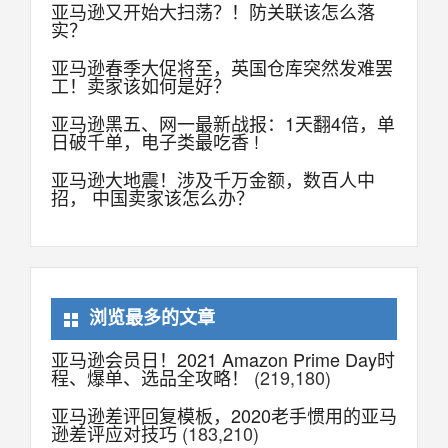
亚马逊又开始大扫荡？！防关联该怎么落
实？
亚马逊春季大促将至，英国仓库突然发难罢
工！卖家该如何是好？
亚马逊黑五、网一最新战报：1天翻4倍，单
日破千单，电子类最吃香 !
亚马逊大地震！涉及千万金额，数百人中
招， 中国卖家该怎么办？
浏览最多的文章
亚马逊会员日！2021 Amazon Prime Day时
程、爆单、选品全攻略！
(219,180)
亚马逊差评回复模板，2020老手惯用的亚马
逊差评应对技巧
(183,210)