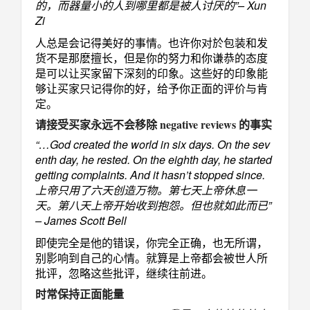
的，而器量小的人到哪里都是被人讨厌的”– Xun
Zi
人总是会记得美好的事情。也许你对於包装和发
货不是那麽擅长，但是你的努力和你谦恭的态度
是可以让买家留下深刻的印象。这些好的印象能
够让买家只记得你的好，给予你正面的评价与肯
定。
请接受买家永远不会移除 negative reviews 的事实
“…God created the world in six days. On the sev
enth day, he rested. On the eighth day, he started
getting complaints. And it hasn’t stopped since.
上帝只用了六天创造万物。第七天上帝休息一
天。第八天上帝开始收到抱怨。但也就如此而已”
– James Scott Bell
即使完全是他的错误，你完全正确，也无所谓，
别影响到自己的心情。就算是上帝都会被世人所
批评，忽略这些批评，继续往前进。
时常保持正面能量