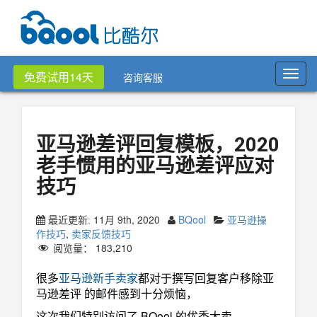
Toggl
免费试用14天
咨询客服
navig
亚马逊差评回复模板，2020
老手惯用的亚马逊差评应对
技巧
11月 9th, 2020
BQool
亚马逊操
最近更新:
作技巧
,
卖家反馈技巧
阅览量：
183,210
很多
亚马逊新手卖家
都对于撰写回复客户移除亚
马逊差评 的邮件感到十分烦恼，
这次我们特别访问了 BQool 的优秀大卖