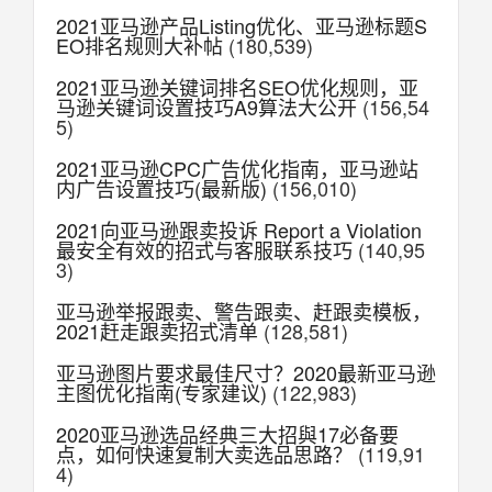
2021亚马逊产品Listing优化、亚马逊标题S
EO排名规则大补帖
(180,539)
2021亚马逊关键词排名SEO优化规则，亚
马逊关键词设置技巧A9算法大公开
(156,54
5)
2021亚马逊CPC广告优化指南，亚马逊站
内广告设置技巧(最新版)
(156,010)
2021向亚马逊跟卖投诉 Report a Violation
最安全有效的招式与客服联系技巧
(140,95
3)
亚马逊举报跟卖、警告跟卖、赶跟卖模板，
2021赶走跟卖招式清单
(128,581)
亚马逊图片要求最佳尺寸？2020最新亚马逊
主图优化指南(专家建议)
(122,983)
2020亚马逊选品经典三大招與17必备要
点，如何快速复制大卖选品思路？
(119,91
4)