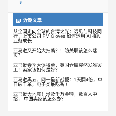
s
近期文章
从全国走向全球的台湾之光：远见与科技同
行，上市公司 PM Gloves 如何运用 AI 推动
业务成长
亚马逊又开始大扫荡？！防关联该怎么落
实？
亚马逊春季大促将至，英国仓库突然发难罢
工！卖家该如何是好？
亚马逊黑五、网一最新战报：1天翻4倍，单
日破千单，电子类最吃香 !
亚马逊大地震！涉及千万金额，数百人中
招， 中国卖家该怎么办？