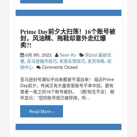
Prime Day前夕大扫荡！16个账号被
封，风油精、拖鞋却意外走红爆
卖?!
6月 9th, 2022
Sean Ku
BQool 最新优
惠
,
亚马逊操作技巧
,
卖家反馈技巧
,
发货攻略
,
视
频中心
Comments Closed
亚马逊封号潮似乎向来都是不请自来！ 临近Prime
Day前夕，传闻又有大量卖家账号不幸中招，更有
甚者一夜之间16个账号被封。 （图/知无不言） 邮
件显示：“您的账号现已被停用，所…
Read More »