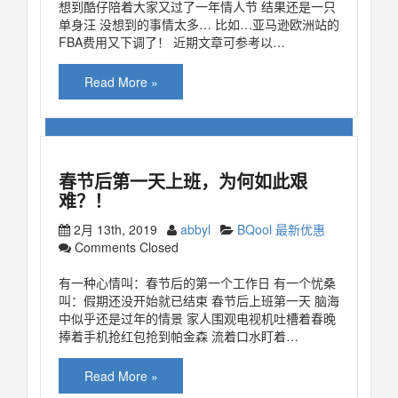
想到酷仔陪着大家又过了一年情人节 结果还是一只
单身汪 没想到的事情太多… 比如…亚马逊欧洲站的
FBA费用又下调了！ 近期文章可参考以…
Read More »
春节后第一天上班，为何如此艰
难？！
2月 13th, 2019
abbyl
BQool 最新优惠
Comments Closed
有一种心情叫：春节后的第一个工作日 有一个忧桑
叫：假期还没开始就已结束 春节后上班第一天 脑海
中似乎还是过年的情景 家人围观电视机吐槽着春晚
捧着手机抢红包抢到帕金森 流着口水盯着…
Read More »