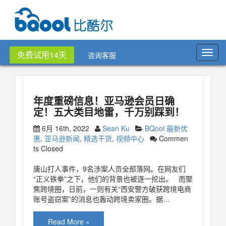
Toggl
免费试用14天
咨询客服
navig
年度重磅信息！亚马逊会员日确
定！五大类目地雷，千万别踩到！
6月 16th, 2022
Sean Ku
BQool 最新优
惠
,
亚马逊新闻
,
精选干货
,
视频中心
Commen
ts Closed
唐山打人事件，9名涉案人员全部落网。在网友们
“正义铁拳”之下，他们的背景也被逐一挖出。 而聚
焦跨境圈，日前，一则有关“西安警方破获跨境电商
账号盗窃案”的消息也轰动跨境卖家圈。据…
Read More »