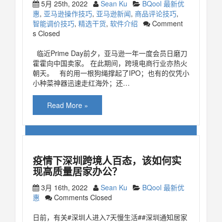
5月 25th, 2022
Sean Ku
BQool 最新优
惠
,
亚马逊操作技巧
,
亚马逊新闻
,
商品评论技巧
,
智能调价技巧
,
精选干货
,
软件介绍
Comment
s Closed
临近Prime Day前夕，亚马逊一年一度会员日磨刀
霍霍向中国卖家。 在此期间，跨境电商行业亦热火
朝天。 有的用一根狗绳撑起了IPO；也有的仅凭小
小种菜神器迅速走红海外；还…
Read More »
疫情下深圳跨境人百态，该如何实
现高质量居家办公？
3月 16th, 2022
Sean Ku
BQool 最新优
惠
Comments Closed
日前，有关#深圳人进入7天慢生活##深圳通知居家