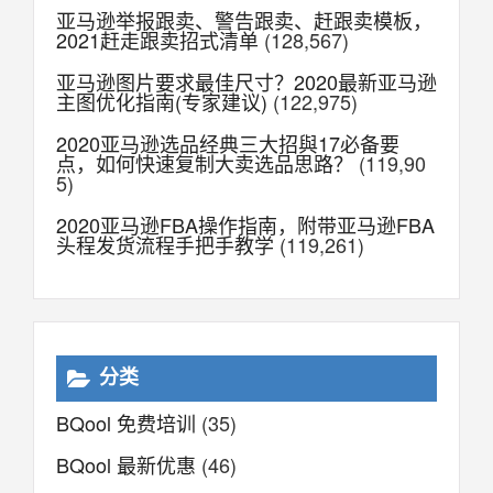
亚马逊举报跟卖、警告跟卖、赶跟卖模板，
2021赶走跟卖招式清单
(128,567)
亚马逊图片要求最佳尺寸？2020最新亚马逊
主图优化指南(专家建议)
(122,975)
2020亚马逊选品经典三大招與17必备要
点，如何快速复制大卖选品思路？
(119,90
5)
2020亚马逊FBA操作指南，附带亚马逊FBA
头程发货流程手把手教学
(119,261)
分类
BQool 免费培训
(35)
BQool 最新优惠
(46)