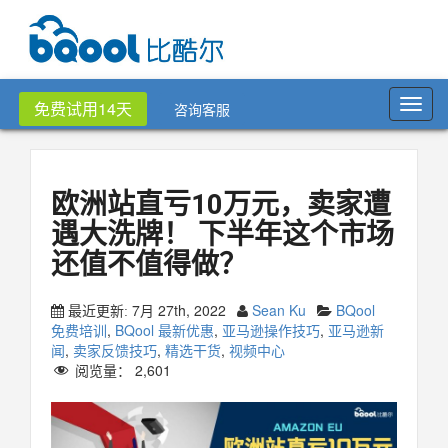
Toggl
免费试用14天
咨询客服
navig
欧洲站直亏10万元，卖家遭
遇大洗牌！ 下半年这个市场
还值不值得做？
7月 27th, 2022
Sean Ku
BQool
最近更新:
免费培训
,
BQool 最新优惠
,
亚马逊操作技巧
,
亚马逊新
闻
,
卖家反馈技巧
,
精选干货
,
视频中心
阅览量：
2,601