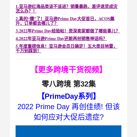
1
.亚马逊红海品类该不该进？销量暴跌、差评退货成灾
怎么办？！
2
.真的“爆”了！亚马逊Prime Day大促首日，ACOS飙
升，订单都去哪儿了？
3
.2022年Prime Day经验帖！资深卖家都做了哪些事儿？
4
.2022年亚马逊Prime Day还能再创销售神话吗？
5.
年度重磅信息！亚马逊会员日确定！五大类目地雷，
千万别踩到！
【更多跨境干货视频】
零八跨境 第32集
【PrimeDay系列】
2022 Prime Day 再创佳绩! 但该
如何应对大促后遗症?