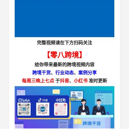
完整视频请在下方扫码关注
【零八跨境】
给你带来最新的
跨境视频
内容
跨境干货
、
行业动态
、
案例分享
每周三晚上七点
于
抖音
、
小红书
准时更新