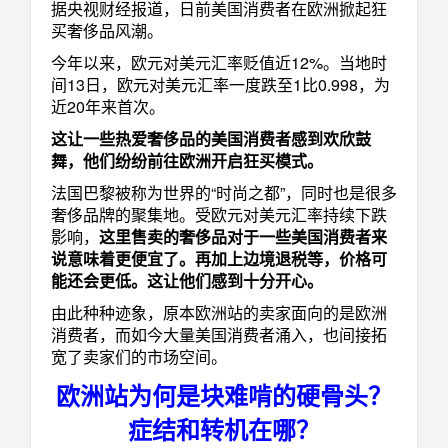
据央视财经报道，日前美国消费者在欧洲掀起狂
买奢侈品风潮。
今年以来，欧元对美元汇率贬值近
12%
。当地时
间
13
日，欧元对美元汇率一度跌至
1
比
0.998
，为
近
20
年来首次。
这让一些热爱奢侈品的美国消费者感到欢欣鼓
舞，他们纷纷前往欧洲开启狂买模式。
法国巴黎被称为世界的“时尚之都”，同时也是很多
奢侈品牌的聚集地。受欧元对美元汇率持续下跌
影响，
这里售卖的奢侈品对于一些美国消费者来
说意味着更便宜了。再加上边境退税等，价格可
能还会更低。这让他们感到十分开心。
由此种种迹象，原本欧洲站的卖家面向的是欧洲
消费者，而如今大量美国消费者涌入，也间接拓
宽了卖家们的市场空间。
欧洲站为何是块难啃的硬骨头？
症结和转机在哪？