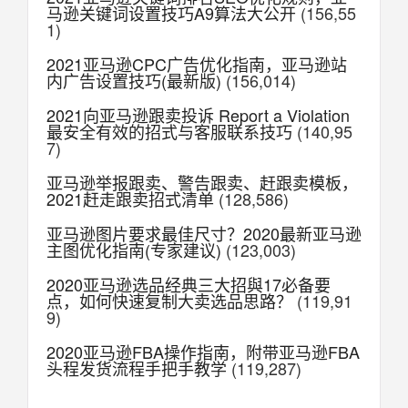
马逊关键词设置技巧A9算法大公开
(156,55
1)
2021亚马逊CPC广告优化指南，亚马逊站
内广告设置技巧(最新版)
(156,014)
2021向亚马逊跟卖投诉 Report a Violation
最安全有效的招式与客服联系技巧
(140,95
7)
亚马逊举报跟卖、警告跟卖、赶跟卖模板，
2021赶走跟卖招式清单
(128,586)
亚马逊图片要求最佳尺寸？2020最新亚马逊
主图优化指南(专家建议)
(123,003)
2020亚马逊选品经典三大招與17必备要
点，如何快速复制大卖选品思路？
(119,91
9)
2020亚马逊FBA操作指南，附带亚马逊FBA
头程发货流程手把手教学
(119,287)