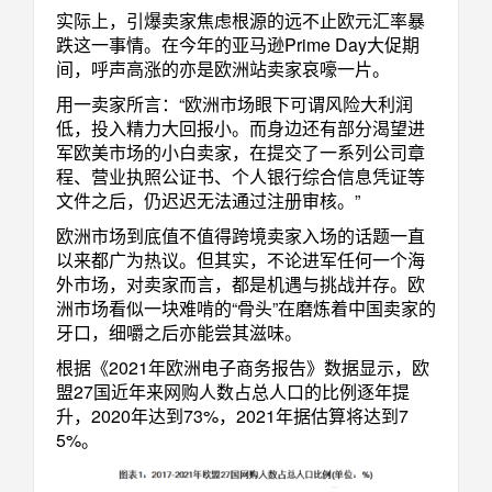
实际上，引爆卖家焦虑根源的远不止欧元汇率暴
跌这一事情。在今年的亚马逊
Prime Day
大促期
间，呼声高涨的亦是欧洲站卖家哀嚎一片。
用一卖家所言：“欧洲市场眼下可谓风险大利润
低，投入精力大回报小。而身边还有部分渴望进
军欧美市场的小白卖家，在提交了一系列公司章
程、营业执照公证书、个人银行综合信息凭证等
文件之后，仍迟迟无法通过注册审核。”
欧洲市场到底值不值得跨境卖家入场的话题一直
以来都广为热议。但其实，不论进军任何一个海
外市场，对卖家而言，都是机遇与挑战并存。欧
洲市场看似一块难啃的“骨头”在磨炼着中国卖家的
牙口，细嚼之后亦能尝其滋味。
根据《
2021
年欧洲电子商务报告》数据显示，欧
盟
27
国近年来网购人数占总人口的比例逐年提
升，
2020
年达到
73%
，
2021
年据估算将达到
7
5%
。