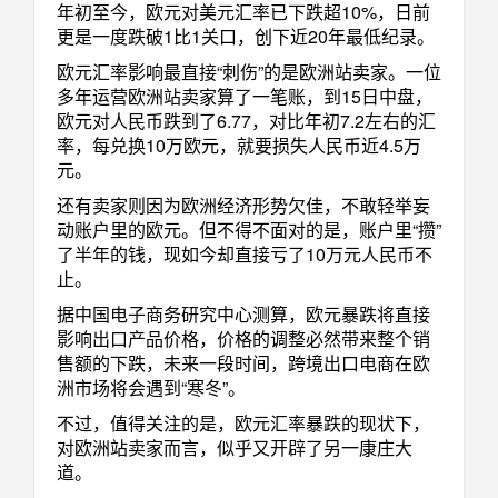
年初至今，欧元对美元汇率已下跌超
10%
，日前
更是一度跌破
1
比
1
关口，创下近
20
年最低纪录。
欧元汇率影响最直接“刺伤”的是欧洲站卖家。一位
多年运营欧洲站卖家算了一笔账，到
15
日中盘，
欧元对人民币跌到了
6.77
，对比年初
7.2
左右的汇
率，每兑换
10
万欧元，就要损失人民币近
4.5
万
元。
还有卖家则因为欧洲经济形势欠佳，不敢轻举妄
动账户里的欧元。但不得不面对的是，账户里“攒”
了半年的钱，现如今却直接亏了
10
万元人民币不
止。
据中国电子商务研究中心测算，欧元暴跌将直接
影响出口产品价格，价格的调整必然带来整个销
售额的下跌，未来一段时间，跨境出口电商在欧
洲市场将会遇到“寒冬”。
不过，值得关注的是，欧元汇率暴跌的现状下，
对欧洲站卖家而言，似乎又开辟了另一康庄大
道。