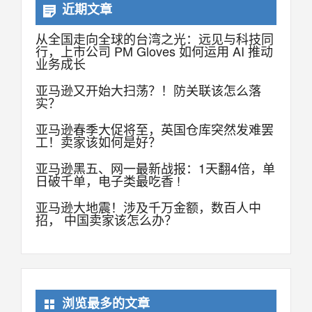
近期文章
从全国走向全球的台湾之光：远见与科技同
行，上市公司 PM Gloves 如何运用 AI 推动
业务成长
亚马逊又开始大扫荡？！防关联该怎么落
实？
亚马逊春季大促将至，英国仓库突然发难罢
工！卖家该如何是好？
亚马逊黑五、网一最新战报：1天翻4倍，单
日破千单，电子类最吃香 !
亚马逊大地震！涉及千万金额，数百人中
招， 中国卖家该怎么办？
浏览最多的文章