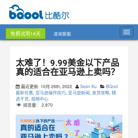
Toggl
免费试用14天
咨询客服
navig
太难了！9.99美金以下产品
真的适合在亚马逊上卖吗？
10月 26th, 2022
Sean Ku
BQool
最近更新:
最新优惠
,
亚马逊操作技巧
,
亚马逊新闻
,
发货攻略
,
精
选干货
,
视频中心
阅览量：
2,870