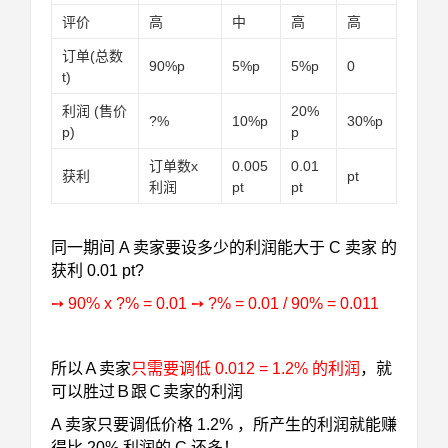
评价
高
中
高
高
订单(总数
90%p
5%p
5%p
0
t)
利润 (售价
20%
?%
10%p
30%p
p)
p
订单数x
0.005
0.01
获利
pt
利润
pt
pt
同一期间 A 卖家要设多少的利润能大于 C 卖家 的
获利 0.01 pt?
➙ 90% x ?% = 0.01 ➙ ?% = 0.01 / 90% = 0.011
所以Ａ卖家
只需要调低 0.012 = 1.2% 的利润
，就
可以胜过Ｂ跟Ｃ卖家的利润
A 卖家只要调低价格 1.2% ，所产生的利润就能赚
得比 20% 利润的 C 还多！