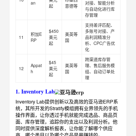
an
对接、智能分析
起
意德等
与自动化进行库
存管理
支持差评匹配、
$450
多账号对接、产
积加E
美英等
11
美元
品利润精准分
RP
国
起
析、CPC广告优
化
跨渠道库存管
$45
Appat
美英等
理、售后服务模
12
美元
h
国
组、自动订单处
起
理
1. Inventory Lab
Inventory Lab提供创新以及高效的亚马逊ERP系
统，其所开发的Stratify模组拥有业界领先的手机
操作界面，让你透过手机就能完成选品、商品页
面、库存管理，追踪你的支出以及利润分析。他
同时提供深度解析报表，让你能了解哪个供应
商、哪个类目以及哪个产品是最赚钱的。