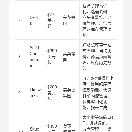
包含了排名优
化、选品调研、
$77
Sellic
美英等
竞争者监控、评
7
美元
s
国
价管理、广告管
起
理的库存管理功
能
跨站点库存一站
Solid
$399
式管理、自动调
Com
美英等
8
美元
价、商品页面管
merc
国
起
理、库存历史报
e
告
listing批量操作上
传、好用的库存
$200
Linnw
美英德
控制功能、快速
9
美元
orks
等国
订单物流管理、
起
多样客制化功
能、报表生成
大企业等级的ER
P，透过调价、
$499
美英加
Skub
分仓管理、一键
10
美元
印墨西