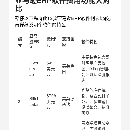
亚马逊ERP软件费用功能大对
比
酷仔以下先将此12款亚马逊ERP软件制表比较，
再详细说明个软件的特色
亚马
编
费用/
支持国
逊ER
软件特色
号
月
家
P
主要特色包含即
Invent
$49
时明星产品挖
美英等
1
ory L
美元
掘、listing管理、
国
ab
起
会计以及深度报
表
完整的库存控
$799
制、复合式订单
Stitch
美英德
2
美元
处理、多重销售
Labs
西法
起
渠道整合、精准
预测
官方渠道自动索
评、关键词调