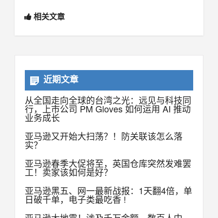
相关文章
近期文章
从全国走向全球的台湾之光：远见与科技同
行，上市公司 PM Gloves 如何运用 AI 推动
业务成长
亚马逊又开始大扫荡？！防关联该怎么落
实？
亚马逊春季大促将至，英国仓库突然发难罢
工！卖家该如何是好？
亚马逊黑五、网一最新战报：1天翻4倍，单
日破千单，电子类最吃香 !
亚马逊大地震！涉及千万金额，数百人中