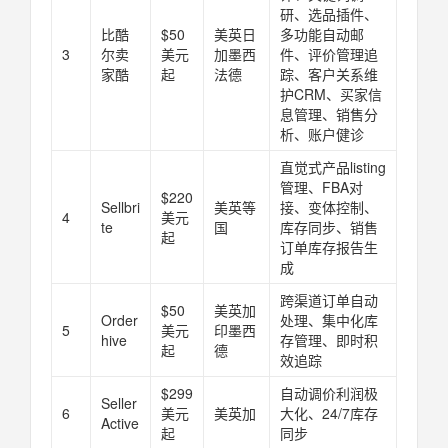
研、选品插件、
比酷
$50
美英日
多功能自动邮
3
尔卖
美元
加墨西
件、评价管理追
家酷
起
法德
踪、客户关系维
护CRM、买家信
息管理、销售分
析、账户健诊
直觉式产品listing
管理、FBA对
$220
Sellbri
美英等
接、变体控制、
4
美元
te
国
库存同步、销售
起
订单库存报告生
成
跨渠道订单自动
$50
美英加
Order
处理、集中化库
5
美元
印墨西
hive
存管理、即时积
起
德
效追踪
$299
自动调价利润极
Seller
6
美元
美英加
大化、24/7库存
Active
起
同步