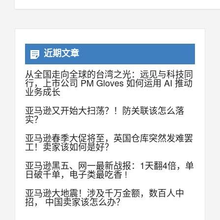
近期文章
从全国走向全球的台湾之光：远见与科技同
行，上市公司 PM Gloves 如何运用 AI 推动
业务成长
亚马逊又开始大扫荡？！防关联该怎么落
实？
亚马逊春季大促将至，英国仓库突然发难罢
工！卖家该如何是好？
亚马逊黑五、网一最新战报：1天翻4倍，单
日破千单，电子类最吃香 !
亚马逊大地震！涉及千万金额，数百人中
招， 中国卖家该怎么办？