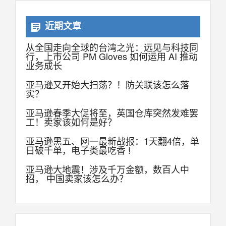
近期文章
从全国走向全球的台湾之光：远见与科技同
行，上市公司 PM Gloves 如何运用 AI 推动
业务成长
亚马逊又开始大扫荡？！防关联该怎么落
实？
亚马逊春季大促将至，英国仓库突然发难罢
工！卖家该如何是好？
亚马逊黑五、网一最新战报：1天翻4倍，单
日破千单，电子类最吃香 !
亚马逊大地震！涉及千万金额，数百人中
招， 中国卖家该怎么办？