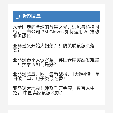
近期文章
从全国走向全球的台湾之光：远见与科技同
行，上市公司 PM Gloves 如何运用 AI 推动
业务成长
亚马逊又开始大扫荡？！防关联该怎么落
实？
亚马逊春季大促将至，英国仓库突然发难罢
工！卖家该如何是好？
亚马逊黑五、网一最新战报：1天翻4倍，单
日破千单，电子类最吃香 !
亚马逊大地震！涉及千万金额，数百人中
招， 中国卖家该怎么办？