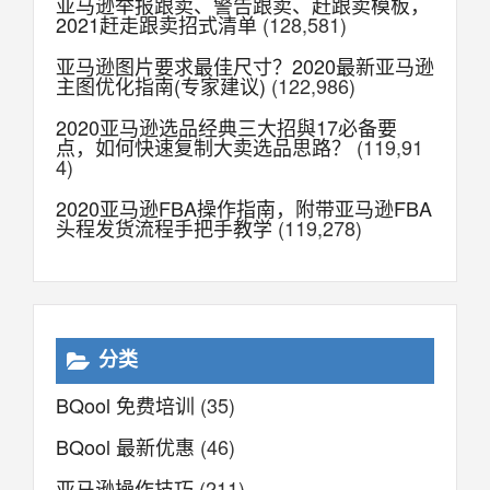
亚马逊举报跟卖、警告跟卖、赶跟卖模板，
2021赶走跟卖招式清单
(128,581)
亚马逊图片要求最佳尺寸？2020最新亚马逊
主图优化指南(专家建议)
(122,986)
2020亚马逊选品经典三大招與17必备要
点，如何快速复制大卖选品思路？
(119,91
4)
2020亚马逊FBA操作指南，附带亚马逊FBA
头程发货流程手把手教学
(119,278)
分类
BQool 免费培训
(35)
BQool 最新优惠
(46)
亚马逊操作技巧
(211)