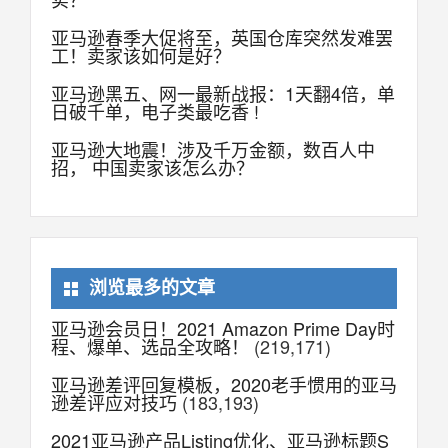
亚马逊春季大促将至，英国仓库突然发难罢
工！卖家该如何是好？
亚马逊黑五、网一最新战报：1天翻4倍，单
日破千单，电子类最吃香 !
亚马逊大地震！涉及千万金额，数百人中
招， 中国卖家该怎么办？
浏览最多的文章
亚马逊会员日！2021 Amazon Prime Day时
程、爆单、选品全攻略！
(219,171)
亚马逊差评回复模板，2020老手惯用的亚马
逊差评应对技巧
(183,193)
2021亚马逊产品Listing优化、亚马逊标题S