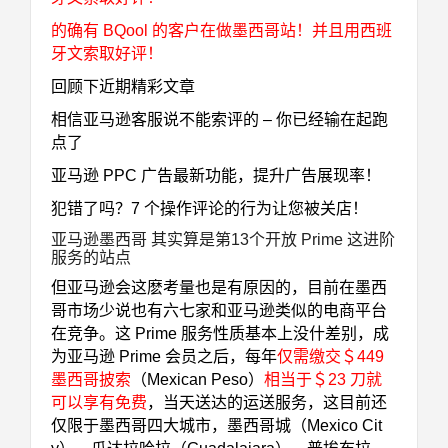
的确有 BQool 的客户在做墨西哥站！并且用西班
牙文索取好评！
回顾下近期精彩文章
相信亚马逊客服说不能索评的 – 你已经输在起跑
点了
亚马逊 PPC 广告最新功能，提升广告展现率！
犯错了吗？7 个操作评论的行为让您被关店！
亚马逊墨西哥 其实算是第13个开放 Prime 这进阶
服务的站点
但亚马逊会这麽考量也是有原因的，目前在墨西
哥市场少说也有六七家和亚马逊类似的电商平台
在竞争。这 Prime 服务性质基本上没什差别，成
为亚马逊 Prime 会员之后，
每年
仅需缴交＄449
墨西哥披索
（
Mexican Peso
）
相当于＄23 刀就
可以享有免费
，当天送达的运送服务，这目前还
仅限于墨西哥四大城市，墨西哥城（
Mexico Cit