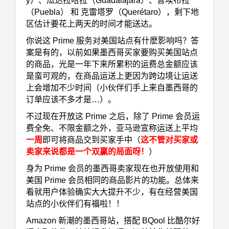
y）、瓜达拉哈拉（Guadalajara）、普埃布拉
（Puebla） 和 克雷塔罗（Querétaro），剩下地
区估计要花上两天的时间才能送达。
你说这 Prime 服务对美国站点有什麽影响吗？答
案是有的，以前如果墨西哥买家要购买美国站点
的商品，光是一年下来所累积的运费总金额应该
是蛮可观的，在商品运送上更因为跨边境让运送
上会增加不少时间（小伙伴们手上来自墨西哥的
订单应该不多才是…）。
不过现在开放这 Prime 之后，除了 Prime 会员运
费全免、不限金额之外，亚马逊宣称运送上平均
一周
即可将商品交到买家手中（
这不管对买家或
卖家来说都是一个双赢的局面呀！
）
身为 Prime 会员的墨西哥卖家现在也开放使用和
美国 Prime 会员相同的商品影片的功能。总体来
看就用户体验确实大大提升不少，有在经营美国
站点的小伙伴们有福啦！！
Amazon 新潮的墨西哥站，搭配
BQool 比酷尔好