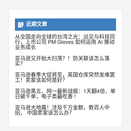
近期文章
从全国走向全球的台湾之光：远见与科技同
行，上市公司 PM Gloves 如何运用 AI 推动
业务成长
亚马逊又开始大扫荡？！防关联该怎么落
实？
亚马逊春季大促将至，英国仓库突然发难罢
工！卖家该如何是好？
亚马逊黑五、网一最新战报：1天翻4倍，单
日破千单，电子类最吃香 !
亚马逊大地震！涉及千万金额，数百人中
招， 中国卖家该怎么办？