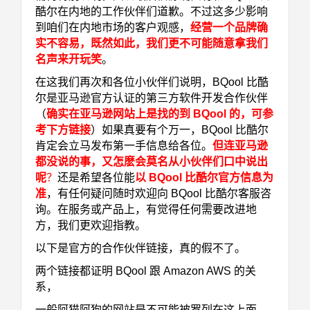
酷尔在内地的工作伙伴们道歉。不过这多少影响
到咱们在内地市场的客户观感，
经营一个品牌确
实不容易，既然如此，我们更不可能随意拿我们
名声来开玩笑
。
在这我们再次和各位小伙伴们说明，BQool 比酷
尔是亚马逊官方认证的第三方软件开发合作伙伴
（
确实在亚马逊网站上是找的到 BQool 的，可参
考下方链接
）如果真要有个万一，BQool 比酷尔
肯定会立马发布第一手信息给各位。
但连亚马逊
都没说的事，又怎麽会莫名从小伙伴们口中说出
呢
？
还是希望各位能
以 BQool 比酷尔官方信息为
准
，有任何疑问随时欢迎向 BQool 比酷尔客服咨
询。在服务或产品上，有觉得任何需要改进地
方，我们更欢迎指教。
以下是官方的合作伙伴链接，真的假不了。
两个链接都证明 BQool 跟 Amazon AWS 的关
系，
一般阿猫阿狗的网站是不可能被罗列在这上面