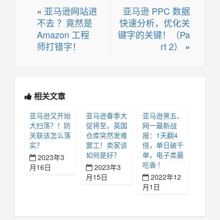
«
亚马逊网站进
亚马逊 PPC 数据
不去 ？竟然是
快速分析，优化关
Amazon 工程
键字的关键！（Pa
师打错字！
rt 2）
»
相关文章
亚马逊又开始
亚马逊春季大
亚马逊黑五、
大扫荡？！防
促将至，英国
网一最新战
关联该怎么落
仓库突然发难
报：1天翻4
实？
罢工！卖家该
倍，单日破千
如何是好？
单，电子类最
2023年3
吃香 !
月16日
2023年3
月15日
2022年12
月1日