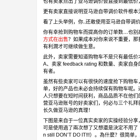
也有卖家点出了亚马逊调价会直接到最低价
更有卖家直接说明亚马逊自带调价软件根本
看了上头举例，你..还敢使用亚马逊自带调
你有幸抢到购物车而提高你的订单数…也别
方式在出售
？如果成本对你来说不重要，那
有利潤才可继续做生意。
此外，卖家需要知道购物车不是只有最低价才
A、卖家 feedback rating 和数量、卖家自身
有者。
虽然有些卖家可以有很快的速度抢下购物车
单，好的产品也未必会持续保有购物车呢。
人只想要在短时间获利，商品品质不在他们
营亚马逊账号的好卖家们，何必与三个礼拜
长久做亚马逊的真理！
下图是来自于一位真实卖家的实操经验分享
可是使用過了兩次想了又想還是決定不用了（Think twice，
n still DON’T DO IT!!!）。為什麼？很