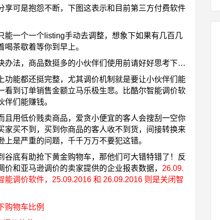
分享可是抱怨不断，下图这表示和目前第三方付费软件
一个一个listing手动去调整，想象下如果有几百几
着喝茶歇着等你到早上。
决办法，商品数挺多的小伙伴们使用前请好好思考下…
上功能都还挺完整，尤其调价机制就是要让小伙伴们能
一看到订单销售金额立马乐极生悲。比酷尔智能调价软
伙伴们能赚钱。
而且用低价贱卖商品，爱贪小便宜的客人会搜刮一空你
买家买不到，买到你商品的客人收不到货，间接转换来
逊上是严重的问题，千千万万不要犯这错。
到谷底有助抢下黄金购物车，那他们可大错特错了！反
调价和亚马逊调价的卖家提供的企业报表数据，
26.09.
能调价软件，25.09.2016 和 26.09.2016 则是关闭智
下购物车比例