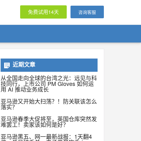
免费试用14天
咨询客服
近期文章
从全国走向全球的台湾之光：远见与科
技同行，上市公司 PM Gloves 如何运
用 AI 推动业务成长
亚马逊又开始大扫荡？！防关联该怎么
落实？
亚马逊春季大促将至，英国仓库突然发
难罢工！卖家该如何是好？
亚马逊黑五、网一最新战报：1天翻4