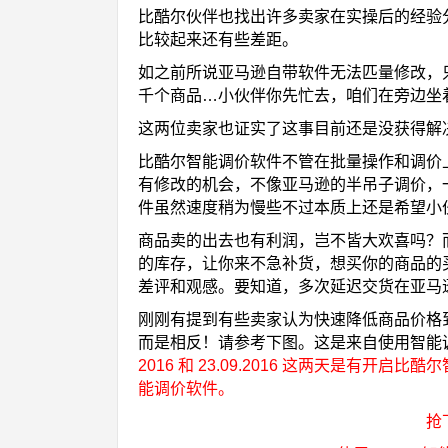
比酷尔伙伴也找出许多卖家在实操后的经验
比较起来还有些差距。
如之前所说亚马逊自带软件无法匹量修改，只能
千个商品…小伙伴你先忙去，咱们在旁边坐
这两位卖家也证实了这事目前还是没获得解
比酷尔智能调价软件不管在批量操作和调价
有修改的机会，不像亚马逊的半吊子调价，
件虽然速度稍为慢些不过本质上还是希望小
商品卖的出去也有利润，岂不皆大欢喜吗？
的库存，让你来不急补货，想买你的商品的
差评和观感。要知道，多次延迟交货在亚马
刚刚有提到有些卖家认为快速降低商品价格
而是相反！请参考下图。这是来自使用智能
2016 和 23.09.2016 这两天是有开启比酷尔智
能调价软件。
抢