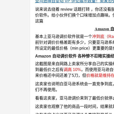
亚马逊擅自变动 VP 评论展示数量！卖家恐
说来说去绕着 review 话题打转 ，你
价软件。给小伙伴们换个口味增加点趣味。
这篇
Amazo
基本上亚马逊调价软件就是一个
冲到底（Race 
前针对调价价格差距有多少，只要亚马逊系
所设定的最低价格（min price）更重要
Amazon 自动调价软件 各种惨不忍睹实
这截图是来自网路上卖家所分享自己的实操
到最低价之后有
调高 10%
，而使用亚马逊自
来价格还中间还差了5刀，但
价格就是维持
这卖家也说明白亚马逊系统会一直竞争到底
们不再使用。
看看这卖家，亚马逊调价来到了最低价就停
这卖家也观察了他的商品一段时间，结果就