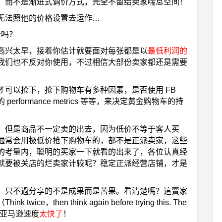
，而不是渐进式调价方式，完全不留给卖家喘息空间！
无法照他的价格设置去运作…
价吗？
高兴太早，接着你估计就要面对每张都是以
最低利润的
我们也不反对你使用，不过相信大部份卖家都还是需要
可以抢下，抢下购物车有多种因素，是否使用 FB
的 performance metrics 等等，来决定黄金购物车的持
，但是商品不一定卖的出去，因为低价不等于客人买
通常会用极低价抢下购物车的，都不是正派卖家，这些
的考量内，聪明的买家一下就看的出来了，各位认真经
就要被关店的烂卖家计较呢？稳定正派经营店铺，才是
，只不過分享的不是成果而是苦果。看清楚嗎？這賣家
then think again before trying this. The
简单，亚马逊速度
太快了
！