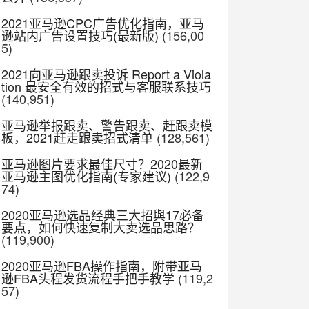
2021亚马逊CPC广告优化指南，亚马
逊站内广告设置技巧(最新版)
(156,00
5)
2021向亚马逊跟卖投诉 Report a Viola
tion 最安全有效的招式与客服联系技巧
(140,951)
亚马逊举报跟卖、警告跟卖、赶跟卖模
板，2021赶走跟卖招式清单
(128,561)
亚马逊图片要求最佳尺寸？2020最新
亚马逊主图优化指南(专家建议)
(122,9
74)
2020亚马逊选品经典三大招與17必备
要点，如何快速复制大卖选品思路？
(119,900)
2020亚马逊FBA操作指南，附带亚马
逊FBA头程发货流程手把手教学
(119,2
57)