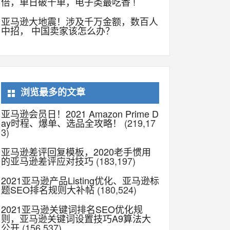
倍，单日破千单，电子类最吃香 !
亚马逊大地震！涉及千万金额，数百人
中招， 中国卖家该怎么办？
浏览最多的文章
亚马逊会员日！2021 Amazon Prime D
ay时程、爆单、选品全攻略！
(219,17
3)
亚马逊差评回复模板，2020老手惯用
的亚马逊差评应对技巧
(183,197)
2021亚马逊产品Listing优化、亚马逊标
题SEO排名规则大补帖
(180,524)
2021亚马逊关键词排名SEO优化规
则，亚马逊关键词设置技巧A9算法大
公开
(156,537)