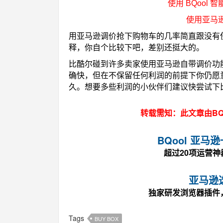
使用 BQool 
使用亚马逊
用亚马逊调价抢下购物车的几率简直跟没有
释，你自个比较下吧，差别还挺大的。
比酷尔碰到许多卖家使用亚马逊自带调价功
确快，但在不保留任何利润的前提下你仍愿
久。想要多些利润的小伙伴们建议快尝试下
转载需知：此文章由BQ
BQool 亚
超过20项运营
亚马逊
独家研发浏览器插件
Tags
BUY BOX