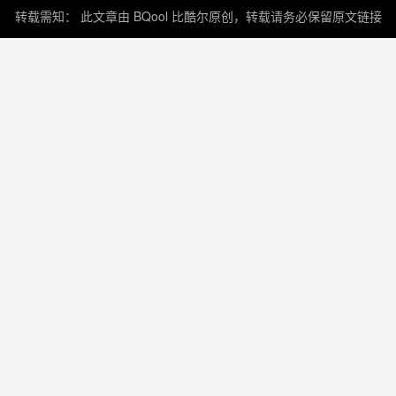
转载需知： 此文章由 BQool 比酷尔原创，转载请务必保留原文链接