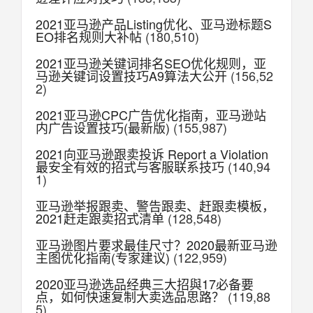
2021亚马逊产品Listing优化、亚马逊标题S
EO排名规则大补帖
(180,510)
2021亚马逊关键词排名SEO优化规则，亚
马逊关键词设置技巧A9算法大公开
(156,52
2)
2021亚马逊CPC广告优化指南，亚马逊站
内广告设置技巧(最新版)
(155,987)
2021向亚马逊跟卖投诉 Report a Violation
最安全有效的招式与客服联系技巧
(140,94
1)
亚马逊举报跟卖、警告跟卖、赶跟卖模板，
2021赶走跟卖招式清单
(128,548)
亚马逊图片要求最佳尺寸？2020最新亚马逊
主图优化指南(专家建议)
(122,959)
2020亚马逊选品经典三大招與17必备要
点，如何快速复制大卖选品思路？
(119,88
5)