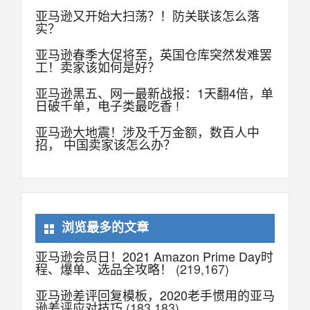
亚马逊又开始大扫荡？！防关联该怎么落
实？
亚马逊春季大促将至，英国仓库突然发难罢
工！卖家该如何是好？
亚马逊黑五、网一最新战报：1天翻4倍，单
日破千单，电子类最吃香 !
亚马逊大地震！涉及千万金额，数百人中
招， 中国卖家该怎么办？
浏览最多的文章
亚马逊会员日！2021 Amazon Prime Day时
程、爆单、选品全攻略！
(219,167)
亚马逊差评回复模板，2020老手惯用的亚马
逊差评应对技巧
(183,183)