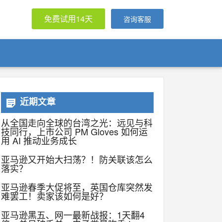
免费试用14天
咨询客服
近期文章
从全国走向全球的台湾之光：远见与科
技同行，上市公司 PM Gloves 如何运
用 AI 推动业务成长
亚马逊又开始大扫荡？！防关联该怎么
落实？
亚马逊春季大促将至，英国仓库突然发
难罢工！卖家该如何是好？
亚马逊黑五、网一最新战报：1天翻4