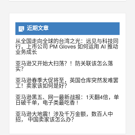
近期文章
从全国走向全球的台湾之光：远见与科技同
行，上市公司 PM Gloves 如何运用 AI 推动
业务成长
亚马逊又开始大扫荡？！防关联该怎么落
实？
亚马逊春季大促将至，英国仓库突然发难罢
工！卖家该如何是好？
亚马逊黑五、网一最新战报：1天翻4倍，单
日破千单，电子类最吃香 !
亚马逊大地震！涉及千万金额，数百人中
招， 中国卖家该怎么办？