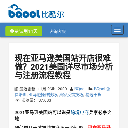
Toggl
免费试用14天
咨询客服
navig
现在亚马逊美国站开店很难
做？2021美国详尽市场分析
与注册流程教程
11月 26th, 2020
BQool
BQool 免
最近更新:
费培训
,
亚马逊操作技巧
,
卖家反馈技巧
,
精选干货
阅览量：
37,033
2021亚马逊美国站可以说是
跨境电商
兵家必争之
地
酷仔前几天才被战友私讯一个问题，
现在亚马逊