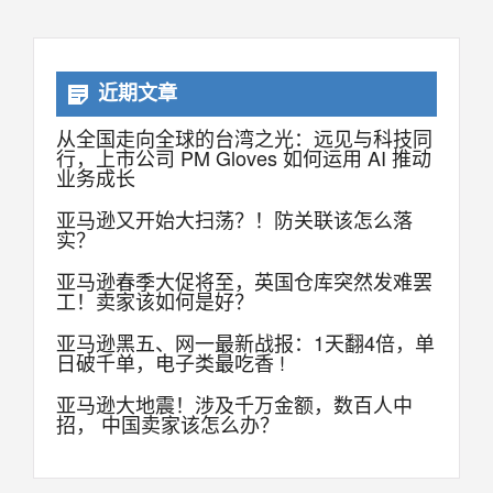
近期文章
从全国走向全球的台湾之光：远见与科技同
行，上市公司 PM Gloves 如何运用 AI 推动
业务成长
亚马逊又开始大扫荡？！防关联该怎么落
实？
亚马逊春季大促将至，英国仓库突然发难罢
工！卖家该如何是好？
亚马逊黑五、网一最新战报：1天翻4倍，单
日破千单，电子类最吃香 !
亚马逊大地震！涉及千万金额，数百人中
招， 中国卖家该怎么办？