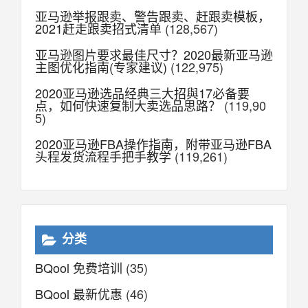
亚马逊举报跟卖、警告跟卖、赶跟卖模板，
2021赶走跟卖招式清单
(128,567)
亚马逊图片要求最佳尺寸？2020最新亚马逊
主图优化指南(专家建议)
(122,975)
2020亚马逊选品经典三大招與17必备要
点，如何快速复制大卖选品思路？
(119,90
5)
2020亚马逊FBA操作指南，附带亚马逊FBA
头程发货流程手把手教学
(119,261)
分类
BQool 免费培训
(35)
BQool 最新优惠
(46)