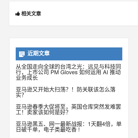
相关文章
近期文章
从全国走向全球的台湾之光：远见与科技同
行，上市公司 PM Gloves 如何运用 AI 推动
业务成长
亚马逊又开始大扫荡？！防关联该怎么落
实？
亚马逊春季大促将至，英国仓库突然发难罢
工！卖家该如何是好？
亚马逊黑五、网一最新战报：1天翻4倍，单
日破千单，电子类最吃香 !