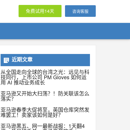
免费试用14天
咨询客服
近期文章
从全国走向全球的台湾之光：远见与科
技同行，上市公司 PM Gloves 如何运
用 AI 推动业务成长
亚马逊又开始大扫荡？！防关联该怎么
落实？
亚马逊春季大促将至，英国仓库突然发
难罢工！卖家该如何是好？
亚马逊黑五、网一最新战报：1天翻4