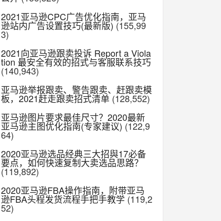
2021亚马逊CPC广告优化指南，亚马
逊站内广告设置技巧(最新版)
(155,99
3)
2021向亚马逊跟卖投诉 Report a Viola
tion 最安全有效的招式与客服联系技巧
(140,943)
亚马逊举报跟卖、警告跟卖、赶跟卖模
板，2021赶走跟卖招式清单
(128,552)
亚马逊图片要求最佳尺寸？2020最新
亚马逊主图优化指南(专家建议)
(122,9
64)
2020亚马逊选品经典三大招與17必备
要点，如何快速复制大卖选品思路？
(119,892)
2020亚马逊FBA操作指南，附带亚马
逊FBA头程发货流程手把手教学
(119,2
52)