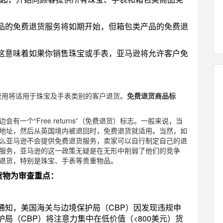
品的免费退货服务将如期开始，但箱包类产品的免费退
，这意味着如果你销售珠宝或手表，亚马逊将允许客户免
理费用将适用于珠宝及手表类别的客户退货。
免费退货商品标
一个“Free returns”（免费退货）标志。一般来说，当
地址，然后从英国境内被退回时，免费退货就适用。当然，如
么亚马逊不会提供免费退货服务，卖家可以自行制定自己的退
服务，亚马逊的这一政策无疑是在无形中削弱了他们的竞争
退货，特别是珠宝、手表等贵重物品。
下货物为审查重点：
通知，美国海关与边境保护局（CBP）因发现违规申
局（CBP）将注意力集中在低价值（<800美元）货