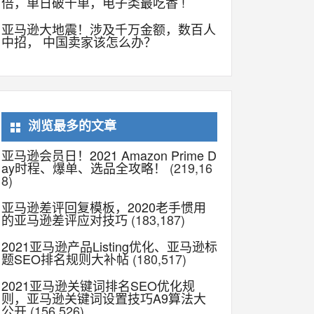
倍，单日破千单，电子类最吃香 !
亚马逊大地震！涉及千万金额，数百人
中招， 中国卖家该怎么办？
浏览最多的文章
亚马逊会员日！2021 Amazon Prime D
ay时程、爆单、选品全攻略！
(219,16
8)
亚马逊差评回复模板，2020老手惯用
的亚马逊差评应对技巧
(183,187)
2021亚马逊产品Listing优化、亚马逊标
题SEO排名规则大补帖
(180,517)
2021亚马逊关键词排名SEO优化规
则，亚马逊关键词设置技巧A9算法大
公开
(156,526)