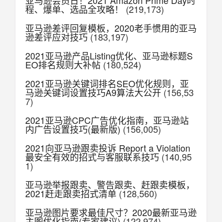
亚马逊会员日！2021 Amazon Prime Day时
程、爆单、选品全攻略！
(219,173)
亚马逊差评回复模板，2020老手惯用的亚马
逊差评应对技巧
(183,197)
2021亚马逊产品Listing优化、亚马逊标题S
EO排名规则大补帖
(180,524)
2021亚马逊关键词排名SEO优化规则，亚
马逊关键词设置技巧A9算法大公开
(156,53
7)
2021亚马逊CPC广告优化指南，亚马逊站
内广告设置技巧(最新版)
(156,005)
2021向亚马逊跟卖投诉 Report a Violation
最安全有效的招式与客服联系技巧
(140,95
1)
亚马逊举报跟卖、警告跟卖、赶跟卖模板，
2021赶走跟卖招式清单
(128,560)
亚马逊图片要求最佳尺寸？2020最新亚马逊
主图优化指南(专家建议)
(122,974)