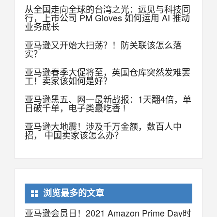
从全国走向全球的台湾之光：远见与科技同
行，上市公司 PM Gloves 如何运用 AI 推动
业务成长
亚马逊又开始大扫荡？！防关联该怎么落
实？
亚马逊春季大促将至，英国仓库突然发难罢
工！卖家该如何是好？
亚马逊黑五、网一最新战报：1天翻4倍，单
日破千单，电子类最吃香 !
亚马逊大地震！涉及千万金额，数百人中
招， 中国卖家该怎么办？
浏览最多的文章
亚马逊会员日！2021 Amazon Prime Day时