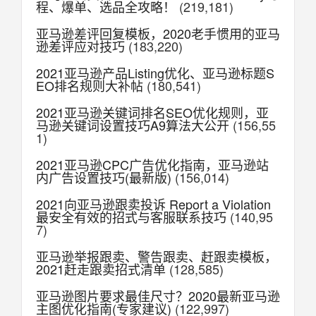
程、爆单、选品全攻略！
(219,181)
亚马逊差评回复模板，2020老手惯用的亚马
逊差评应对技巧
(183,220)
2021亚马逊产品Listing优化、亚马逊标题S
EO排名规则大补帖
(180,541)
2021亚马逊关键词排名SEO优化规则，亚
马逊关键词设置技巧A9算法大公开
(156,55
1)
2021亚马逊CPC广告优化指南，亚马逊站
内广告设置技巧(最新版)
(156,014)
2021向亚马逊跟卖投诉 Report a Violation
最安全有效的招式与客服联系技巧
(140,95
7)
亚马逊举报跟卖、警告跟卖、赶跟卖模板，
2021赶走跟卖招式清单
(128,585)
亚马逊图片要求最佳尺寸？2020最新亚马逊
主图优化指南(专家建议)
(122,997)