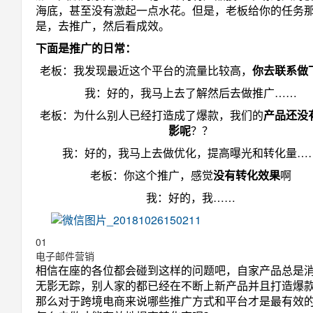
海底，甚至没有激起一点水花。但是，老板给你的任务
是，去推广，然后看成效。
下面是推广的日常：
老板：我发现最近这个平台的流量比较高，
你去联系做
我：好的，我马上去了解然后去做推广……
老板：为什么别人已经打造成了爆款，我们的
产品还没
影呢
？？
我：好的，我马上去做优化，提高曝光和转化量…
老板：你这个推广，感觉
没有转化效果
啊
我：好的，我……
0
1
电子邮件营销
相信在座的各位都会碰到这样的问题吧，自家产品总是
无影无踪，别人家的都已经在不断上新产品并且打造爆
那么对于跨境电商来说哪些推广方式和平台才是最有效