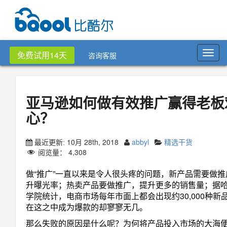
Toggl
免费试用14天
咨询客服
navig
亚马逊如何做有效推广赢得老板
心？
10月 28th, 2018
abbyl
精选干货
最近更新:
阅览量：
4,308
做“推广”一直以来是令人很头疼的问题，新产品需要做推
升曝光率；热卖产品要做推广，提升更多的销售量；据
学院统计，电商市场每年市面上都会出现约30,000种新
在这之中成为爆款的却寥寥无几。
那么失败的原因是什么呢？为何将产品投入市场的大海