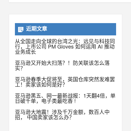
近期文章
从全国走向全球的台湾之光：远见与科技同
行，上市公司 PM Gloves 如何运用 AI 推动
业务成长
亚马逊又开始大扫荡？！防关联该怎么落
实？
亚马逊春季大促将至，英国仓库突然发难罢
工！卖家该如何是好？
亚马逊黑五、网一最新战报：1天翻4倍，单
日破千单，电子类最吃香 !
亚马逊大地震！涉及千万金额，数百人中
招， 中国卖家该怎么办？