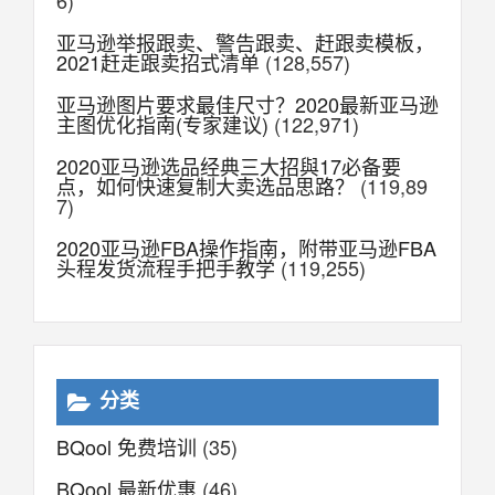
6)
亚马逊举报跟卖、警告跟卖、赶跟卖模板，
2021赶走跟卖招式清单
(128,557)
亚马逊图片要求最佳尺寸？2020最新亚马逊
主图优化指南(专家建议)
(122,971)
2020亚马逊选品经典三大招與17必备要
点，如何快速复制大卖选品思路？
(119,89
7)
2020亚马逊FBA操作指南，附带亚马逊FBA
头程发货流程手把手教学
(119,255)
分类
BQool 免费培训
(35)
BQool 最新优惠
(46)