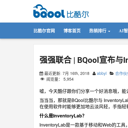
比酷尔官网
博客首页
热销排行
AI
强强联合 | BQool宣布与In
7月 16th, 2018
abbyl
合作伙
最近更新:
阅览量：
5,954
嘘，今天酷仔跟你们分享一个好消息哦，能
当当当，那就是BQool比酷尔与 Invent
在使用软件时能够更加地云淡风轻，手指轻
什么是InventoryLab？
InventoryLab是一款基于移动和Web的