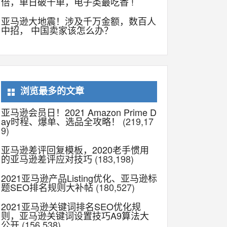
倍，单日破千单，电子类最吃香 !
亚马逊大地震！涉及千万金额，数百人
中招， 中国卖家该怎么办？
浏览最多的文章
亚马逊会员日！2021 Amazon Prime D
ay时程、爆单、选品全攻略！
(219,17
9)
亚马逊差评回复模板，2020老手惯用
的亚马逊差评应对技巧
(183,198)
2021亚马逊产品Listing优化、亚马逊标
题SEO排名规则大补帖
(180,527)
2021亚马逊关键词排名SEO优化规
则，亚马逊关键词设置技巧A9算法大
公开
(156,538)