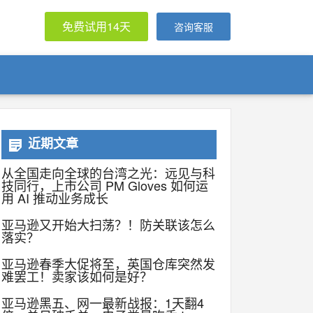
免费试用14天
咨询客服
近期文章
从全国走向全球的台湾之光：远见与科
技同行，上市公司 PM Gloves 如何运
用 AI 推动业务成长
亚马逊又开始大扫荡？！防关联该怎么
落实？
亚马逊春季大促将至，英国仓库突然发
难罢工！卖家该如何是好？
亚马逊黑五、网一最新战报：1天翻4