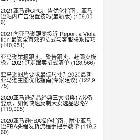
2021亚马逊CPC广告优化指南，亚马
逊站内广告设置技巧(最新版)
(156,00
6)
2021向亚马逊跟卖投诉 Report a Viola
tion 最安全有效的招式与客服联系技巧
(140,951)
亚马逊举报跟卖、警告跟卖、赶跟卖模
板，2021赶走跟卖招式清单
(128,566)
亚马逊图片要求最佳尺寸？2020最新
亚马逊主图优化指南(专家建议)
(122,9
75)
2020亚马逊选品经典三大招與17必备
要点，如何快速复制大卖选品思路？
(119,905)
2020亚马逊FBA操作指南，附带亚马
逊FBA头程发货流程手把手教学
(119,2
60)