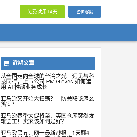
免费试用14天
咨询客服
近期文章
从全国走向全球的台湾之光：远见与科
技同行，上市公司 PM Gloves 如何运
用 AI 推动业务成长
亚马逊又开始大扫荡？！防关联该怎么
落实？
亚马逊春季大促将至，英国仓库突然发
难罢工！卖家该如何是好？
亚马逊黑五、网一最新战报：1天翻4