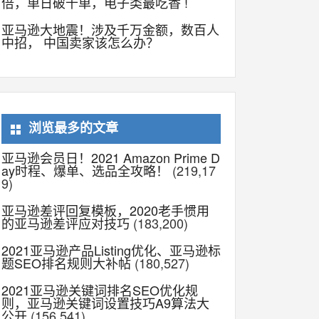
倍，单日破千单，电子类最吃香 !
亚马逊大地震！涉及千万金额，数百人
中招， 中国卖家该怎么办？
浏览最多的文章
亚马逊会员日！2021 Amazon Prime D
ay时程、爆单、选品全攻略！
(219,17
9)
亚马逊差评回复模板，2020老手惯用
的亚马逊差评应对技巧
(183,200)
2021亚马逊产品Listing优化、亚马逊标
题SEO排名规则大补帖
(180,527)
2021亚马逊关键词排名SEO优化规
则，亚马逊关键词设置技巧A9算法大
公开
(156,541)