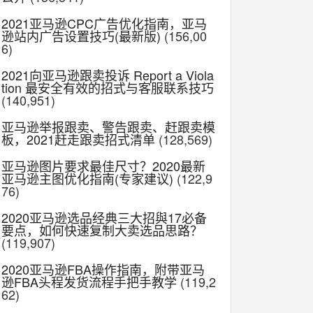
2021亚马逊CPC广告优化指南，亚马
逊站内广告设置技巧(最新版)
(156,00
6)
2021向亚马逊跟卖投诉 Report a Viola
tion 最安全有效的招式与客服联系技巧
(140,951)
亚马逊举报跟卖、警告跟卖、赶跟卖模
板，2021赶走跟卖招式清单
(128,569)
亚马逊图片要求最佳尺寸？2020最新
亚马逊主图优化指南(专家建议)
(122,9
76)
2020亚马逊选品经典三大招與17必备
要点，如何快速复制大卖选品思路？
(119,907)
2020亚马逊FBA操作指南，附带亚马
逊FBA头程发货流程手把手教学
(119,2
62)