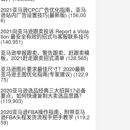
2021亚马逊CPC广告优化指南，亚马
逊站内广告设置技巧(最新版)
(156,00
6)
2021向亚马逊跟卖投诉 Report a Viola
tion 最安全有效的招式与客服联系技巧
(140,951)
亚马逊举报跟卖、警告跟卖、赶跟卖模
板，2021赶走跟卖招式清单
(128,565)
亚马逊图片要求最佳尺寸？2020最新
亚马逊主图优化指南(专家建议)
(122,9
75)
2020亚马逊选品经典三大招與17必备
要点，如何快速复制大卖选品思路？
(119,903)
2020亚马逊FBA操作指南，附带亚马
逊FBA头程发货流程手把手教学
(119,2
59)