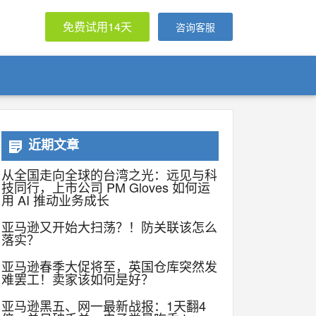
免费试用14天
咨询客服
近期文章
从全国走向全球的台湾之光：远见与科
技同行，上市公司 PM Gloves 如何运
用 AI 推动业务成长
亚马逊又开始大扫荡？！防关联该怎么
落实？
亚马逊春季大促将至，英国仓库突然发
难罢工！卖家该如何是好？
亚马逊黑五、网一最新战报：1天翻4