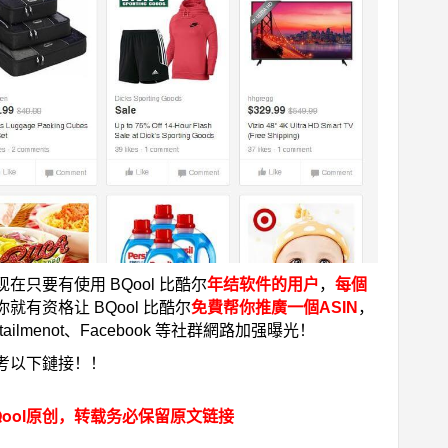
只要有使用 BQool 比酷尔
年结软件的用户
，
每個
你就有资格让 BQool 比酷尔
免費帮你推廣一個ASIN
，
ailmenot、Facebook 等社群網路加强曝光！
考以下鏈接！！
ool原创，转载务必保留原文链接