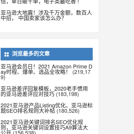
倍，单日破千单，电子类最吃香 !
亚马逊大地震！涉及千万金额，数百人
中招， 中国卖家该怎么办？
浏览最多的文章
亚马逊会员日！2021 Amazon Prime D
ay时程、爆单、选品全攻略！
(219,17
9)
亚马逊差评回复模板，2020老手惯用
的亚马逊差评应对技巧
(183,198)
2021亚马逊产品Listing优化、亚马逊标
题SEO排名规则大补帖
(180,526)
2021亚马逊关键词排名SEO优化规
则，亚马逊关键词设置技巧A9算法大
公开
(156,538)