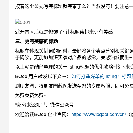
按着这个公式写完标题就完事了么？当然没有！要注意
避开雷区后就是修饰了~让标题读起来更有美感！
三、更有美感的标题
标题在体现关键词的同时，最好将各个卖点分别和关键词
于阅读，更能够加深买家对产品的感觉。美感油然而生~
以上就是酷仔整理的关于listing标题的优化攻略~接下来
BQool用户转发以下文章：
如何打造爆单的listing？
到朋友圈，将朋友圈截图发送至您的专属客服，即可免费领取
免费免费免费~
*部分来源知乎、微信公众号
欢迎洽谈BQool企业官网：
https://www.bqool.com/cn/
（