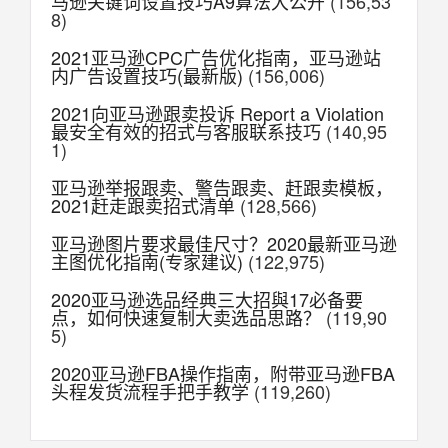
马逊关键词设置技巧A9算法大公开
(156,53
8)
2021亚马逊CPC广告优化指南，亚马逊站
内广告设置技巧(最新版)
(156,006)
2021向亚马逊跟卖投诉 Report a Violation
最安全有效的招式与客服联系技巧
(140,95
1)
亚马逊举报跟卖、警告跟卖、赶跟卖模板，
2021赶走跟卖招式清单
(128,566)
亚马逊图片要求最佳尺寸？2020最新亚马逊
主图优化指南(专家建议)
(122,975)
2020亚马逊选品经典三大招與17必备要
点，如何快速复制大卖选品思路？
(119,90
5)
2020亚马逊FBA操作指南，附带亚马逊FBA
头程发货流程手把手教学
(119,260)