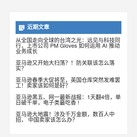
近期文章
从全国走向全球的台湾之光：远见与科技同
行，上市公司 PM Gloves 如何运用 AI 推动
业务成长
亚马逊又开始大扫荡？！防关联该怎么落
实？
亚马逊春季大促将至，英国仓库突然发难罢
工！卖家该如何是好？
亚马逊黑五、网一最新战报：1天翻4倍，单
日破千单，电子类最吃香 !
亚马逊大地震！涉及千万金额，数百人中
招， 中国卖家该怎么办？