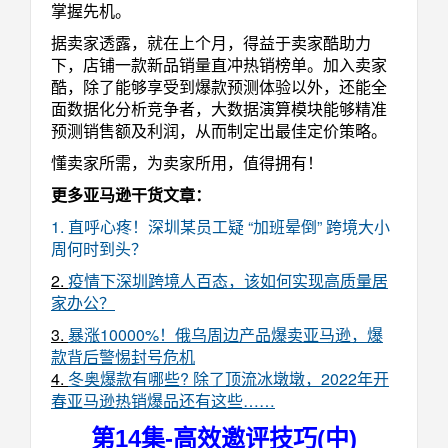
掌握先机。
据卖家透露，就在上个月，得益于卖家酷助力
下，店铺一款新品销量直冲热销榜单。加入卖家
酷，除了能够享受到爆款预测体验以外，还能全
面数据化分析竞争者，大数据演算模块能够精准
预测销售额及利润，从而制定出最佳定价策略。
懂卖家所需，为卖家所用，值得拥有！
更多亚马逊干货文章：
1. 直呼心疼！深圳某员工疑 “加班晕倒” 跨境大小
周何时到头？
2.
疫情下深圳跨境人百态，该如何实现高质量居
家办公？
3.
暴涨10000%！俄乌周边产品爆卖亚马逊，爆
款背后警惕封号危机
4.
冬奥爆款有哪些? 除了顶流冰墩墩，2022年开
春亚马逊热销爆品还有这些……
第14集-高效邀评技巧(中)