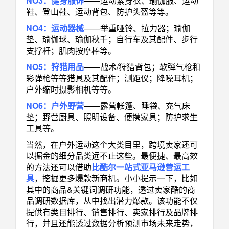
NO3：健身服饰
——运动紧身衣、瑜伽服、运动
鞋、登山鞋、运动背包、防护头盔等等。
NO4：运动器械
——举重哑铃、拉力器；瑜伽
垫、瑜伽球、瑜伽秋千；自行车及其配件、步行
支撑杆；肌肉按摩棒等。
NO5：狩猎用品
——战术/狩猎背包；软弹气枪和
彩弹枪等等猎具及其配件；测距仪；降噪耳机；
户外缩时摄影相机等等。
NO6：户外野营
——露营帐篷、睡袋、充气床
垫；野营厨具、照明设备、便携家具；防护求生
工具等。
当然，在户外运动这个大类目里，跨境卖家还可
以掘金的细分品类远不止这些。最便捷、最高效
的方法还可以借助
比酷尔一站式亚马逊营运工
具
，挖掘更多爆款新商机。小小提示一下，比如
其中的商品&关键词调研功能，透过卖家酷的商
品调研数据库，从中找出潜力爆款。该功能不仅
提供有类目排行、销售排行、卖家排行及品牌排
行，并且还能透过数据分析预测市场未来走势，