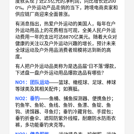
度就实现了近2.5亿元的净利润，同比增长近200
0%。户外运动产品走俏的当下，跨境电商卖家和
供应链厂商迎来全面普涨。
有消息指出，热爱户外运动的美国人，每年在户
外运动用品上的花费相当可观，全美人民户外运
动费用一年的支出可达8870亿美元。随着大众对
健康的关注以及户外运动兴趣的增长，预计未来
全球运动及户外用品消费者规模将达到新的高
度。
有人把户外运动品类称为是选品届“日不落”爆款，
下述盘一盘户外运动用品爆款选品有哪些？
NO1：团队运动
——篮球、橄榄球、足球、棒球
等球类及其相关配件；如赛艇。
NO2：垂钓
——鱼桶、捕鱼探测器、便携鱼抄；
钓鱼竿、鱼轮、鱼线、鱼铃、鱼漂、鱼锭、鱼
钩、诱饵器、寻鱼灯；垂钓冷藏背包、手提包；
垂钓折叠伞、遮阳防紫外线帽，耐磨防水防雨衣
裤，多功能垂钓夹克等。