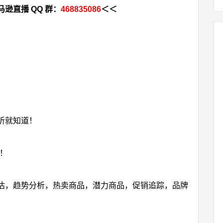
逊直播 QQ 群：
468835086
＜＜
听就知道！
啰！
估，趋势分析，热卖商品，潜力商品，促销追踪，品牌