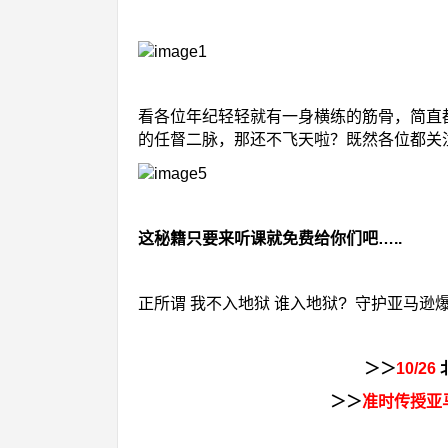
看各位年纪轻轻就有一身横练的筋骨，简直
的任督二脉，那还不飞天啦？既然各位都关
这秘籍只要来听课就免费给你们吧…..
正所谓 我不入地狱 谁入地狱? 守护亚马
＞＞
10/26
＞＞
准时传授
亚