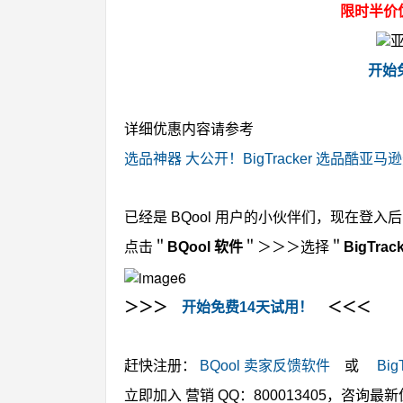
限时半价优
开始
详细优惠内容请参考
选品神器 大公开！BigTracker 选品酷
已经是 BQool 用户的小伙伴们，现在登入后台
点击＂
BQool 软件
＂＞＞＞选择＂
BigTrac
＞＞＞
开始免费14天试用！
＜＜＜
赶快注册：
BQool 卖家反馈软件
或
Big
立即加入
营销 QQ：800013405
，咨询最新