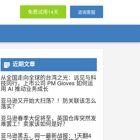
免费试用14天
咨询客服
近期文章
从全国走向全球的台湾之光：远见与科
技同行，上市公司 PM Gloves 如何运
用 AI 推动业务成长
亚马逊又开始大扫荡？！防关联该怎么
落实？
亚马逊春季大促将至，英国仓库突然发
难罢工！卖家该如何是好？
亚马逊黑五、网一最新战报：1天翻4