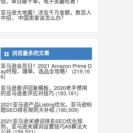
倍，单日破千单，电子类最吃香 !
亚马逊大地震！涉及千万金额，数百人
中招， 中国卖家该怎么办？
浏览最多的文章
亚马逊会员日！2021 Amazon Prime D
ay时程、爆单、选品全攻略！
(219,16
6)
亚马逊差评回复模板，2020老手惯用
的亚马逊差评应对技巧
(183,181)
2021亚马逊产品Listing优化、亚马逊标
题SEO排名规则大补帖
(180,509)
2021亚马逊关键词排名SEO优化规
则，亚马逊关键词设置技巧A9算法大
公开
(156,521)