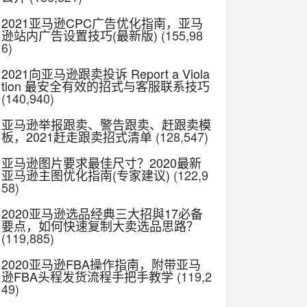
2021亚马逊CPC广告优化指南，亚马
逊站内广告设置技巧(最新版)
(155,98
6)
2021向亚马逊跟卖投诉 Report a Viola
tion 最安全有效的招式与客服联系技巧
(140,940)
亚马逊举报跟卖、警告跟卖、赶跟卖模
板，2021赶走跟卖招式清单
(128,547)
亚马逊图片要求最佳尺寸？2020最新
亚马逊主图优化指南(专家建议)
(122,9
58)
2020亚马逊选品经典三大招與17必备
要点，如何快速复制大卖选品思路？
(119,885)
2020亚马逊FBA操作指南，附带亚马
逊FBA头程发货流程手把手教学
(119,2
49)