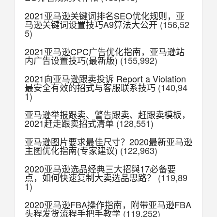
2021亚马逊关键词排名SEO优化规则，亚
马逊关键词设置技巧A9算法大公开
(156,52
5)
2021亚马逊CPC广告优化指南，亚马逊站
内广告设置技巧(最新版)
(155,992)
2021向亚马逊跟卖投诉 Report a Violation
最安全有效的招式与客服联系技巧
(140,94
1)
亚马逊举报跟卖、警告跟卖、赶跟卖模板，
2021赶走跟卖招式清单
(128,551)
亚马逊图片要求最佳尺寸？2020最新亚马逊
主图优化指南(专家建议)
(122,963)
2020亚马逊选品经典三大招與17必备要
点，如何快速复制大卖选品思路？
(119,89
1)
2020亚马逊FBA操作指南，附带亚马逊FBA
头程发货流程手把手教学
(119,252)