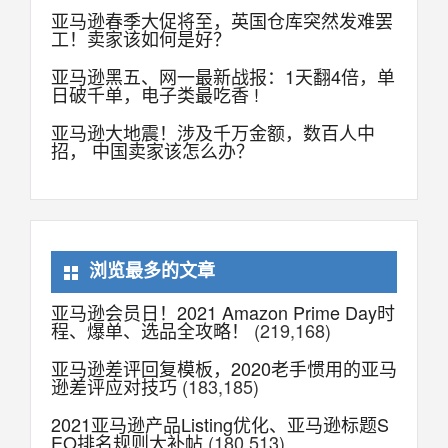
亚马逊春季大促将至，英国仓库突然发难罢
工！卖家该如何是好？
亚马逊黑五、网一最新战报：1天翻4倍，单
日破千单，电子类最吃香 !
亚马逊大地震！涉及千万金额，数百人中
招， 中国卖家该怎么办？
浏览最多的文章
亚马逊会员日！2021 Amazon Prime Day时
程、爆单、选品全攻略！
(219,168)
亚马逊差评回复模板，2020老手惯用的亚马
逊差评应对技巧
(183,185)
2021亚马逊产品Listing优化、亚马逊标题S
EO排名规则大补帖
(180,513)