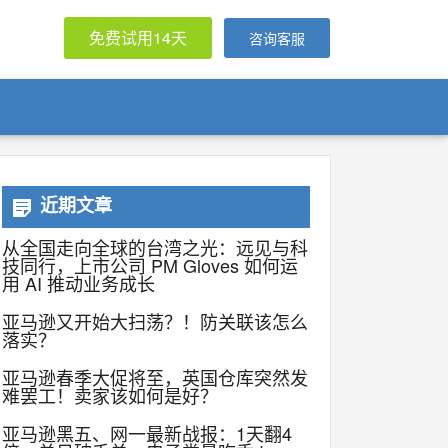
免费试用14天
咨询客服
近期文章
从全国走向全球的台湾之光：远见与科
技同行，上市公司 PM Gloves 如何运
用 AI 推动业务成长
亚马逊又开始大扫荡？！防关联该怎么
落实？
亚马逊春季大促将至，英国仓库突然发
难罢工！卖家该如何是好？
亚马逊黑五、网一最新战报：1天翻4