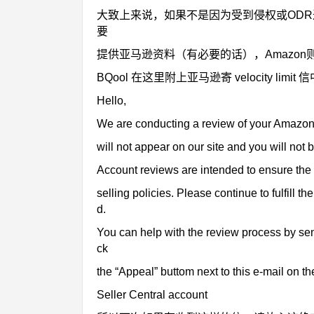
大致上来说，如果不是因为受到侵权或ODR过高
要
提供亚马逊资料（有必要的话），Amazo
BQool 在这里附上亚马逊寄 velocity li
Hello,
We are conducting a review of your Amazon.c
will not appear on our site and you will not b
Account reviews are intended to ensure the
selling policies. Please continue to fulfill 
d.
You can help with the review process by sen
ck
the “Appeal” buttom next to this e-mail on th
Seller Central account