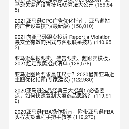
马逊关键词设置技巧A9算法大公开
(156,54
5)
2021亚马逊CPC广告优化指南，亚马逊站
内广告设置技巧(最新版)
(156,010)
2021向亚马逊跟卖投诉 Report a Violation
最安全有效的招式与客服联系技巧
(140,95
3)
亚马逊举报跟卖、警告跟卖、赶跟卖模板，
2021赶走跟卖招式清单
(128,578)
亚马逊图片要求最佳尺寸？2020最新亚马逊
主图优化指南(专家建议)
(122,980)
2020亚马逊选品经典三大招與17必备要
点，如何快速复制大卖选品思路？
(119,91
2)
2020亚马逊FBA操作指南，附带亚马逊FBA
头程发货流程手把手教学
(119,273)