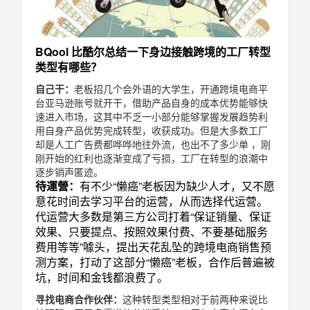
BQool 比酷尔总结一下身边接触跨境的工厂转型
类型有哪些？
自己干：
老板招几个会外语的大学生，开通跨境电商平
台亚马逊账号就开干，借助产品自身的成本优势能够快
速进入市场，这其中不乏一小部分能够掌握发展趋势利
用自身产品优势完成转型，收获成功。但是大多数工厂
却是人工广告费都哗哗地往外流，也出不了多少单 ，刚
刚开始的红利也逐渐变成了亏损，工厂在转型的浪潮中
逐步销声匿迹。
待運營：
有不少“懒癌”老板因为缺少人才，又不愿
意花时间去学习平台的运营，从而选择代运营。
代运营大多数是第三方公司打着“保证销量、保证
效果、只要提点、按照效果付费、不要基础服务
费用等等”噱头，提出天花乱坠的跨境电商销售预
测方案，打动了这部分“懒癌”老板，合作后普遍被
坑，时间和金钱都浪费了。
寻找电商合作伙伴：
这种转型类型相对于前两种来说比