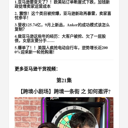
1.
亚马逊要变天了？！欧美站订单断崖式下跌，加钱新
政徒增卖家运营成本
2.
震惊！这个类目被挖爆，亚马逊新政再暴雷，卖家喜
忧参半！
3.
营收125.74亿，9月上新品，Anker的成功模式该怎么
复制？
4.
做亚马逊这些年的经历：大客户被挖、欠了一屁股
债，女朋友要分手……
5.
爆单了！！美国人疯抢电动自行车，逆势增长近200
0%迎来新一轮抢购潮！
更多亚马逊干货视频：
第21集
【跨境小剧场】跨境一条街 之 如何邀评?