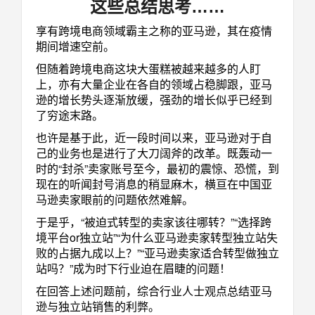
这些总结思考……
享有跨境电商领域霸主之称的亚马逊，其在疫情
期间增速空前。
但随着跨境电商这块大蛋糕被越来越多的人盯
上，亦有大量企业在各自的领域占稳脚跟，亚马
逊的增长势头逐渐放缓，强劲的增长似乎已经到
了穷途末路。
也许是基于此，近一段时间以来，亚马逊对于自
己的业务也是进行了大刀阔斧的改革。既轰动一
时的“封杀”卖家账号至今，最初的震惊、恐慌，到
现在的听闻封号消息的稍显麻木，横亘在中国亚
马逊卖家眼前的问题依然难解。
于是乎，“被迫式转型的卖家该往哪转？”“选择跨
境平台or独立站”“为什么亚马逊卖家转型独立站失
败的占据九成以上？”“亚马逊卖家适合转型做独立
站吗？”成为时下行业迫在眉睫的问题！
在回答上述问题前，综合行业人士观点总结亚马
逊与独立站销售的利弊。