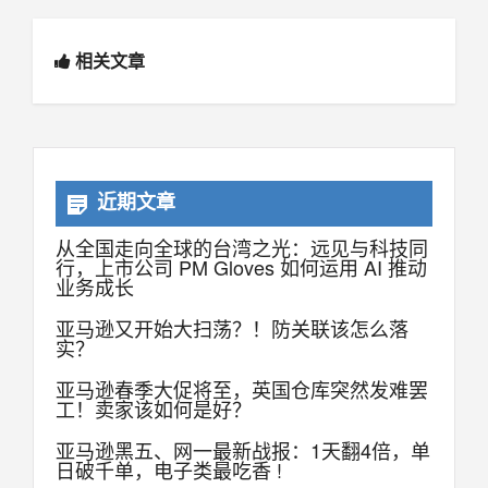
相关文章
近期文章
从全国走向全球的台湾之光：远见与科技同
行，上市公司 PM Gloves 如何运用 AI 推动
业务成长
亚马逊又开始大扫荡？！防关联该怎么落
实？
亚马逊春季大促将至，英国仓库突然发难罢
工！卖家该如何是好？
亚马逊黑五、网一最新战报：1天翻4倍，单
日破千单，电子类最吃香 !