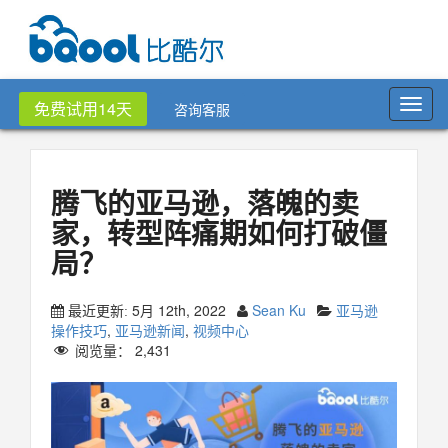
Toggl
免费试用14天
咨询客服
navig
腾飞的亚马逊，落魄的卖
家，转型阵痛期如何打破僵
局？
5月 12th, 2022
Sean Ku
亚马逊
最近更新:
操作技巧
,
亚马逊新闻
,
视频中心
阅览量：
2,431