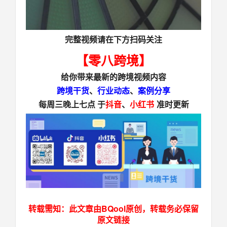
完整视频请在下方扫码关注
【零八跨境】
给你带来最新的
跨境视频
内容
跨境干货
、
行业动态
、
案例分享
每周三晚上七点 于
抖音
、
小红书
准时更新
转载需知：此文章由BQool原创，转载务必保留
原文链接