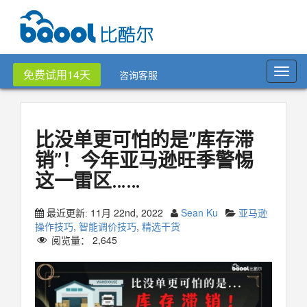
Toggl
免费试用14天
咨询客服
navig
比没单更可怕的是”库存滞
销”！今年亚马逊旺季警惕
这一雷区……
11月 22nd, 2022
Sean Ku
亚马逊
最近更新:
操作技巧
,
智能调价技巧
,
精选干货
阅览量：
2,645