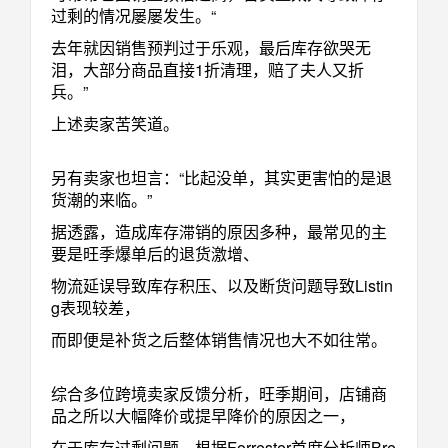
过剩的情况屡屡发生。“
去年就因销售预判过于乐观，最后库存欲哭无
泪，大部分商品直接1折清理，赔了夫人又折
兵。”
上述卖家苦笑道。
另有卖家也坦言：“比起没单，其实更害怕的是退
货潮的来临。”
据透露，造成库存滞销的原因多种，最常见的主
要是旺季爆单后的退货激增、
物流延误导致库存积压、以及断货问题导致Listin
g表现较差，
而即便是补货之后整体销售情况也大不如往常。
综合多位跨境卖家反馈分析，旺季期间，店铺商
品之所以大幅降价或提早降价的原因之一，
在于库存过剩问题。根据Forrester首席分析师Bre