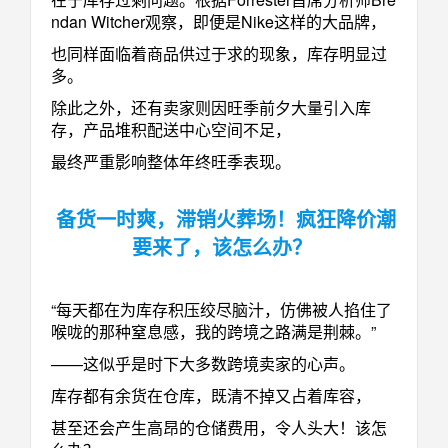
ndan Witcher观察，即便是Nike这样的大品牌，
也同样面临着商品供过于求的现象，库存明显过
多。
除此之外，还有卖家则因旺季前夕大量引入库
存，产品堆积配送中心空间不足，
最终严重影响整体年终旺季表现。
备货一时爽，滞销火葬场！疯狂降价潮
要来了，该怎么办？
“每天都在为库存积压绞尽脑汁，仿佛被人掐住了
喉咙的那种窒息感，我的跨境之路满是荆棘。”
——这似乎是时下大多数跨境卖家的心声。
库存都有余货在仓库，既清不掉又占着库容，
甚至还会产生高昂的仓储费用，令人头大！该怎