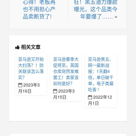
心得！老板再
狂！黑五潜力爆款
也不用担心产
曝光，这个品类今
品卖断货了!
年要爆了……
»
相关文章
亚马逊又开始
亚马逊春季大
亚马逊黑五、
大扫荡？！防
促将至，英国
网一最新战
关联该怎么落
仓库突然发难
报：1天翻4
实？
罢工！卖家该
倍，单日破千
如何是好？
单，电子类最
2023年3
吃香 !
月16日
2023年3
月15日
2022年12
月1日