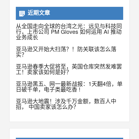
近期文章
从全国走向全球的台湾之光：远见与科技同
行，上市公司 PM Gloves 如何运用 AI 推动
业务成长
亚马逊又开始大扫荡？！防关联该怎么落
实？
亚马逊春季大促将至，英国仓库突然发难罢
工！卖家该如何是好？
亚马逊黑五、网一最新战报：1天翻4倍，单
日破千单，电子类最吃香 !
亚马逊大地震！涉及千万金额，数百人中
招， 中国卖家该怎么办？