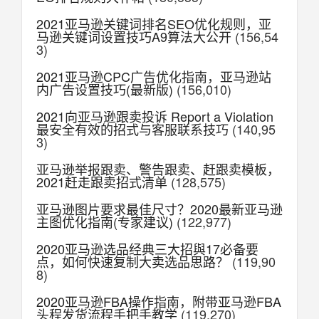
2021亚马逊关键词排名SEO优化规则，亚
马逊关键词设置技巧A9算法大公开
(156,54
3)
2021亚马逊CPC广告优化指南，亚马逊站
内广告设置技巧(最新版)
(156,010)
2021向亚马逊跟卖投诉 Report a Violation
最安全有效的招式与客服联系技巧
(140,95
3)
亚马逊举报跟卖、警告跟卖、赶跟卖模板，
2021赶走跟卖招式清单
(128,575)
亚马逊图片要求最佳尺寸？2020最新亚马逊
主图优化指南(专家建议)
(122,977)
2020亚马逊选品经典三大招與17必备要
点，如何快速复制大卖选品思路？
(119,90
8)
2020亚马逊FBA操作指南，附带亚马逊FBA
头程发货流程手把手教学
(119,270)