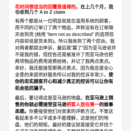
花时间想适当的回覆是值得的。
在上几个月，我
也收到几个 A to Z claim
有两个都是从一位明显就是
在滥用系统的顾客，
用不同的订单订了两个物品，声称没有在订单隔
天收到货 (她用 “Item not as
described” 的选项但
内容却说是货未到)。所以我收到了两个控诉。我
对两者都提出申诉，最后我
“赢了”因为亚马逊说并
不是我的错，但控告还是被准许了而亚马逊也把
两项物品的费用退费给她，并
记了我两点黑点。
幸好，我还能接受那两点黑点，因为我总是全心
全意的来提供好服务所以对我的
控诉非常少。
使
你的忠实顾客开心和减少真正的控诉可以让你有
机会抵抗骗子。
最后，要记得这是亚马逊的地盘。
在亚马逊上销
售的你就必需接受亚马逊
把客人放在第一
的
做事
态
度。
你要接受他们对卖家的评断方式。不管这
看起来多不公平或多不能理解，这是他们的地
盘、他
们的规矩。最好的建议就是接受它并找个