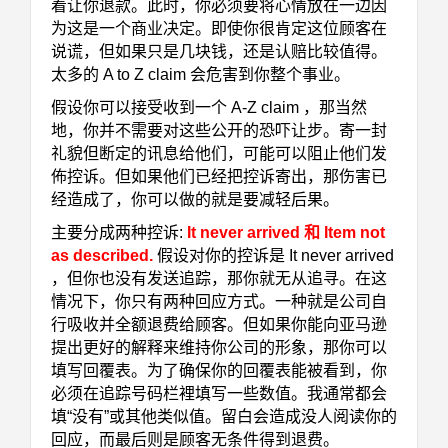
着让你退款。此时，你必须要将心情放在一边因
为这是一个商业决
定。即使你很肯定这位顾客在
说谎，但如果只是几块钱，还是认赔比较值得。
太多的 A to Z claim 会危
害到你整个事业。
假设你可以接受收到一个 A-Z claim ，那当然
地，你并不需要对这些公开的恐吓让步。寄一封
礼貌但
断定的讯息给他们，可能可以阻止他们发
佈控诉。但如果他们已经把控诉寄出，那伤害已
经造成
了，你可以做的就是要减轻后果。
主要分成两种控诉:
It never arrived 和 Item not
as described.
假设对你的控诉是 It never arrived
，
但你也没有发送追踪，那你就无从追寻。在这
情况下，你只有两种回应方式。一种就是公司自
行吸
收并全额退费给顾客。但如果你能向亚马逊
提出更好的解释来维持你公司的形象，那你可以
填写回
覆表。为了确保你的回覆表能被看到，你
必须在追踪号码栏裡填写一些数值。我通常都会
填“没有”或
其他类似值。留白会造成没人阅读你的
回应，而最后则是顾客无条件得到退费。