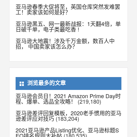
亚马逊春季大促将至，英国仓库突然发难罢
工！卖家该如何是好？
亚马逊黑五、网一最新战报：1天翻4倍，单
日破千单，电子类最吃香 !
亚马逊大地震！涉及千万金额，数百人中
招， 中国卖家该怎么办？
浏览最多的文章
亚马逊会员日！2021 Amazon Prime Day时
程、爆单、选品全攻略！
(219,180)
亚马逊差评回复模板，2020老手惯用的亚马
逊差评应对技巧
(183,204)
2021亚马逊产品Listing优化、亚马逊标题S
EO排名规则大补帖
(180,535)