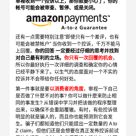
单裡
收到一个控诉以上，那你就要小心了，你的
帐号可能会被审查、暂停、或是关闭。
还
有一点需要特别注意”即使只有一个差评，也有
可能会被禁帐户”
当你收到一个控诉，千万不能马
上回覆。
你的回答 一定要经过仔细的思考并找到
对自己最有利的立
场。
你只有一次回覆的机会
，
所以你最好执行一次详细的调查和确定你的心情
已经平静下来了。以
生气的态度面对一个不实的
控诉并不会带给你任何好处。
第一件事就是要
以消费者的角度
，审视一下自己
是否做了什麽不对的事? 你可以做什麽来防止相
同的
事发生? 从错误中学习并把该做的程序整理
出来，以确保不会重蹈覆辙。有时，有些控诉很
明显的就
是骗人的，而且你也能预测到它会发
生。骗子们都知道他们只能提出一定数量的 A to
Z claim，但他们
还是会想要在真正发佈控诉前试