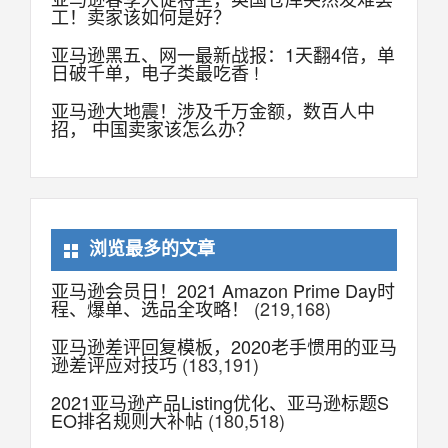
工！卖家该如何是好？
亚马逊黑五、网一最新战报：1天翻4倍，单
日破千单，电子类最吃香 !
亚马逊大地震！涉及千万金额，数百人中
招， 中国卖家该怎么办？
浏览最多的文章
亚马逊会员日！2021 Amazon Prime Day时
程、爆单、选品全攻略！
(219,168)
亚马逊差评回复模板，2020老手惯用的亚马
逊差评应对技巧
(183,191)
2021亚马逊产品Listing优化、亚马逊标题S
EO排名规则大补帖
(180,518)