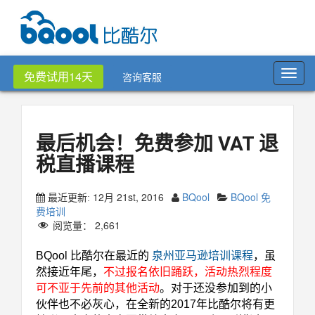
Toggl
免费试用14天
咨询客服
navig
最后机会！免费参加 VAT 退
税直播课程
12月 21st, 2016
BQool
BQool 免
最近更新:
费培训
阅览量：
2,661
BQool 比酷尔在最近的
泉州亚马逊培训课程
，虽
然接近年尾，
不过报名依旧踊跃，活动热烈程度
可不亚于先前的其他活动
。对于还没参加到的小
伙伴也不必灰心，在全新的2017年比酷尔将有更