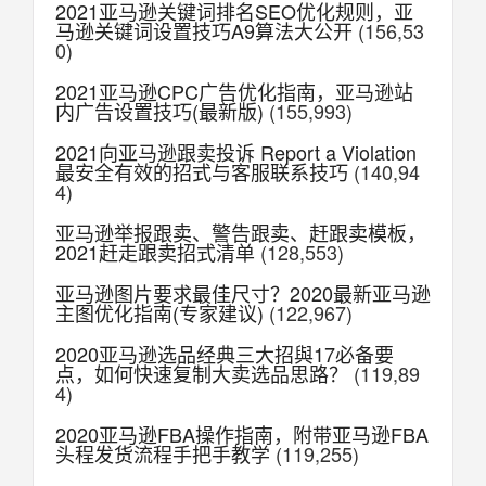
2021亚马逊关键词排名SEO优化规则，亚
马逊关键词设置技巧A9算法大公开
(156,53
0)
2021亚马逊CPC广告优化指南，亚马逊站
内广告设置技巧(最新版)
(155,993)
2021向亚马逊跟卖投诉 Report a Violation
最安全有效的招式与客服联系技巧
(140,94
4)
亚马逊举报跟卖、警告跟卖、赶跟卖模板，
2021赶走跟卖招式清单
(128,553)
亚马逊图片要求最佳尺寸？2020最新亚马逊
主图优化指南(专家建议)
(122,967)
2020亚马逊选品经典三大招與17必备要
点，如何快速复制大卖选品思路？
(119,89
4)
2020亚马逊FBA操作指南，附带亚马逊FBA
头程发货流程手把手教学
(119,255)