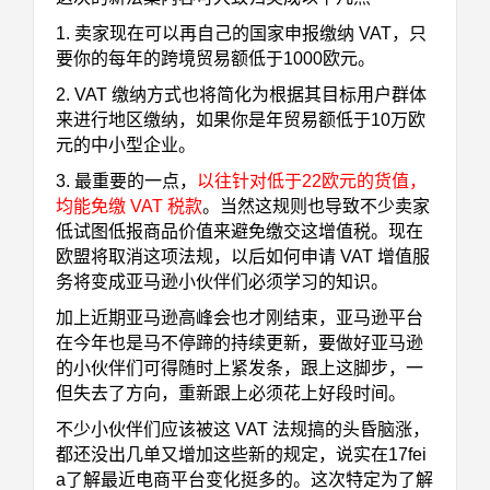
1. 卖家现在可以再自己的国家申报缴纳 VAT，只
要你的每年的跨境贸易额低于1000欧元。
2. VAT 缴纳方式也将简化为根据其目标用户群体
来进行地区缴纳，如果你是年贸易额低于10万欧
元的中小型企业。
3. 最重要的一点，
以往针对低于22欧元的货值，
均能免缴 VAT 税款
。当然这规则也导致不少卖家
低试图低报商品价值来避免缴交这增值税。现在
欧盟将取消这项法规，以后如何申请 VAT 增值服
务将变成亚马逊小伙伴们必须学习的知识。
加上近期亚马逊高峰会也才刚结束，亚马逊平台
在今年也是马不停蹄的持续更新，要做好亚马逊
的小伙伴们可得随时上紧发条，跟上这脚步，一
但失去了方向，重新跟上必须花上好段时间。
不少小伙伴们应该被这 VAT 法规搞的头昏脑涨，
都还没出几单又增加这些新的规定，说实在17fei
a了解最近电商平台变化挺多的。这次特定为了解