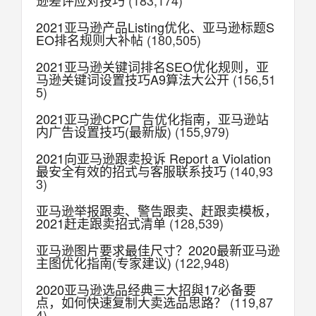
逊差评应对技巧
(183,174)
2021亚马逊产品Listing优化、亚马逊标题S
EO排名规则大补帖
(180,505)
2021亚马逊关键词排名SEO优化规则，亚
马逊关键词设置技巧A9算法大公开
(156,51
5)
2021亚马逊CPC广告优化指南，亚马逊站
内广告设置技巧(最新版)
(155,979)
2021向亚马逊跟卖投诉 Report a Violation
最安全有效的招式与客服联系技巧
(140,93
3)
亚马逊举报跟卖、警告跟卖、赶跟卖模板，
2021赶走跟卖招式清单
(128,539)
亚马逊图片要求最佳尺寸？2020最新亚马逊
主图优化指南(专家建议)
(122,948)
2020亚马逊选品经典三大招與17必备要
点，如何快速复制大卖选品思路？
(119,87
4)