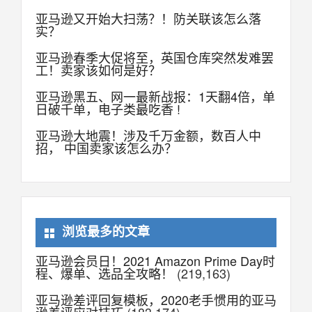
亚马逊又开始大扫荡？！防关联该怎么落
实？
亚马逊春季大促将至，英国仓库突然发难罢
工！卖家该如何是好？
亚马逊黑五、网一最新战报：1天翻4倍，单
日破千单，电子类最吃香 !
亚马逊大地震！涉及千万金额，数百人中
招， 中国卖家该怎么办？
浏览最多的文章
亚马逊会员日！2021 Amazon Prime Day时
程、爆单、选品全攻略！
(219,163)
亚马逊差评回复模板，2020老手惯用的亚马