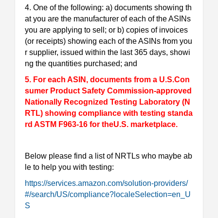
4. One of the following: a) documents showing th
at you are the manufacturer of each of the ASINs
you are applying to sell; or b) copies of invoices
(or receipts) showing each of the ASINs from you
r supplier, issued within the last 365 days, showi
ng the quantities purchased; and
5. For each ASIN, documents from a U.S.Con
sumer Product Safety Commission-approved
Nationally Recognized Testing Laboratory (N
RTL) showing compliance with testing standa
rd ASTM F963-16 for theU.S. marketplace.
Below please find a list of NRTLs who maybe ab
le to help you with testing:
https://services.amazon.com/solution-providers/
#/search/US/compliance?localeSelection=en_U
S