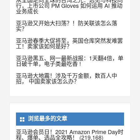
行，上市公司 PM Gloves 如何运用 AI 推动
业务成长
亚马逊又开始大扫荡？！防关联该怎么落
实？
亚马逊春季大促将至，英国仓库突然发难罢
工！卖家该如何是好？
亚马逊黑五、网一最新战报：1天翻4倍，单
日破千单，电子类最吃香 !
亚马逊大地震！涉及千万金额，数百人中
招， 中国卖家该怎么办？
浏览最多的文章
亚马逊会员日！2021 Amazon Prime Day时
程、爆单、选品全攻略！
(219,168)