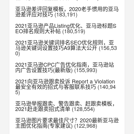
亚马逊差评回复模板，2020老手惯用的亚马
逊差评应对技巧
(183,191)
2021亚马逊产品Listing优化、亚马逊标题S
EO排名规则大补帖
(180,519)
2021亚马逊关键词排名SEO优化规则，亚
马逊关键词设置技巧A9算法大公开
(156,53
0)
2021亚马逊CPC广告优化指南，亚马逊站
内广告设置技巧(最新版)
(155,993)
2021向亚马逊跟卖投诉 Report a Violation
最安全有效的招式与客服联系技巧
(140,94
5)
亚马逊举报跟卖、警告跟卖、赶跟卖模板，
2021赶走跟卖招式清单
(128,554)
亚马逊图片要求最佳尺寸？2020最新亚马逊
主图优化指南(专家建议)
(122,968)