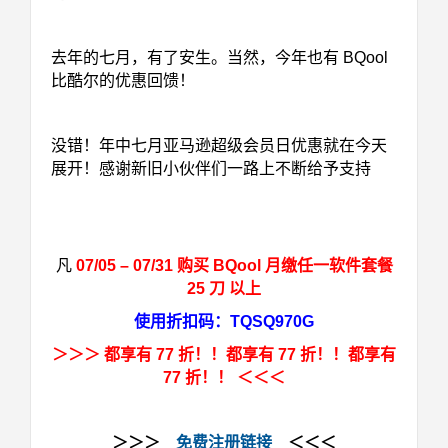
去年的七月，有了安生。当然，今年也有 BQool
比酷尔的优惠回馈！
没错！年中七月亚马逊超级会员日优惠就在今天
展开！
感谢新旧小伙伴们一路上不断给予支持
凡
07/05 – 07/31
购买 BQool 月缴任一软件套餐
25 刀 以上
使用折扣码：TQSQ970G
＞＞＞
都享有 77 折！！都享有 77 折！！都享有
77 折！！
＜＜＜
＞＞＞
免费注册链接
＜＜＜