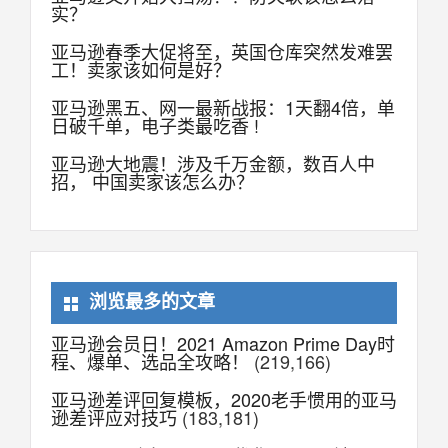
实？
亚马逊春季大促将至，英国仓库突然发难罢
工！卖家该如何是好？
亚马逊黑五、网一最新战报：1天翻4倍，单
日破千单，电子类最吃香 !
亚马逊大地震！涉及千万金额，数百人中
招， 中国卖家该怎么办？
浏览最多的文章
亚马逊会员日！2021 Amazon Prime Day时
程、爆单、选品全攻略！
(219,166)
亚马逊差评回复模板，2020老手惯用的亚马
逊差评应对技巧
(183,181)