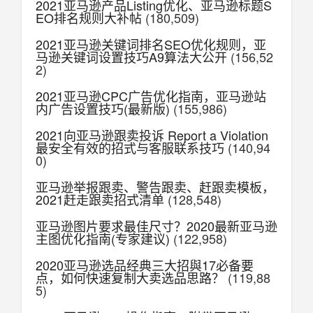
2021亚马逊产品Listing优化、亚马逊标题S
EO排名规则大补帖
(180,509)
2021亚马逊关键词排名SEO优化规则，亚
马逊关键词设置技巧A9算法大公开
(156,52
2)
2021亚马逊CPC广告优化指南，亚马逊站
内广告设置技巧(最新版)
(155,986)
2021向亚马逊跟卖投诉 Report a Violation
最安全有效的招式与客服联系技巧
(140,94
0)
亚马逊举报跟卖、警告跟卖、赶跟卖模板，
2021赶走跟卖招式清单
(128,548)
亚马逊图片要求最佳尺寸？2020最新亚马逊
主图优化指南(专家建议)
(122,958)
2020亚马逊选品经典三大招與17必备要
点，如何快速复制大卖选品思路？
(119,88
5)