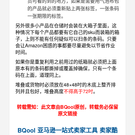
员可看的到的地方，如果是需要用气泡布包
的产品就必须重新贴上两张标签，一张条码
一张期限的标签。
另外很多小产品在仓储时会装在大箱子里面，这
种情况下每个产品都要有它自己的sku而装箱的箱
子，上则不能有任何疑似可以扫条的条码。只要
会让Amazon困惑的事都要尽量避免以节省作业
时间。
如果你是重复利用之前用过的纸箱就必须把上面
原本有的条码都撕掉或覆盖掉确保，只有一个条
码在上面，道理同上。
堆叠或货物时必须放在48×48吋的木底上整齐排
列并且包好，堆叠高度
不得高于72吋
。
转载需知：此文章由BQool原创，转载务必保留
原文链接
BQool 亚马逊一站式卖家工具 卖家酷