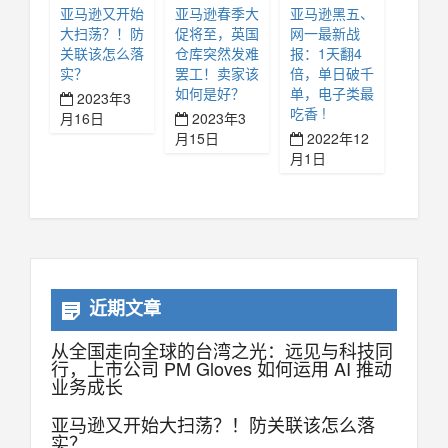
亚马逊又开始
亚马逊春季大
亚马逊黑五、
大扫荡？！防
促将至，英国
网一最新战
关联该怎么落
仓库突然发难
报：1天翻4
实？
罢工！卖家该
倍，单日破千
如何是好？
单，电子类最
2023年3
吃香 !
月16日
2023年3
月15日
2022年12
月1日
近期文章
从全国走向全球的台湾之光：远见与科技同
行，上市公司 PM Gloves 如何运用 AI 推动
业务成长
亚马逊又开始大扫荡？！防关联该怎么落
实？