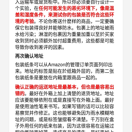
入运输车或是货柜中。所以你必须要自行设计一
个实验，在
任何可能发生的恶劣环境下，像是温
差和湿度条件，来测试你的包装是否符合这些环
境的
考验
。不论你寄送什麽样的商品，一定要确
保它包装得良好并能够防水。包裹上的地址被雨
水给污染；淋湿的包裹因为重量加重以至於买家
收到货时必须额外加付超重费用，这些都是可能
导致你收到差评的因素。
再次确认地址
包装纸条可以从Amazon的管理订单页面列印出
来。地址的标签是贴在於纸箱外层的，而第二张
包装纸条是要放在内箱里跟商品一起的。
确认正确的运送地址是最基本，但也是最容易出
错的
。最好在外箱上加上清楚的退货地址。地址
应该要能够依附在或是直接写在外箱上面。最好
是使用油性笔来书写。如果写错的话可以比较容
易察觉并作修正。这也能够避免因为雨水模糊地
址的问题，或是标签皱摺看不清楚。千万别在盒
子外用任何的纸来包装，因为这很容易在运输过