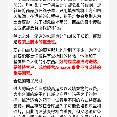
商品。Paul犯了一个典型新手都会犯的错误，那
就是将商品放在箱子里，只用填充物将上方和四
边填满。在运输的过程中，箱子难免会受到人为
因素变形，为了避免破坏商品，商品的每个接触
面应该都要有所保护才行。
除此之外，湿透的包裹也让Paul长了知识，那就
是
包装上防水的重要性
。
现在Paul从他的顾客那儿也学到了不少，为了让
顾客能够更愉悦得享受拆封的体验，他添加了一
些属於个人化的小东西。
好的包装和准时送达，
是维持客户，成功经营Amazon事业不可或缺的
重要
因
素。
合适的箱子尺寸
过大的箱子会造成较高运费以及填充物的浪费。
大小合适的箱子可以减少商品与箱子之间的碰
撞。挑选适合的箱子，试着用不同的方式将商品
装箱。商品存放在仓库里久了可能会堆积灰尘和
碎片，因此清洁就变得相当重要，但又必须避免