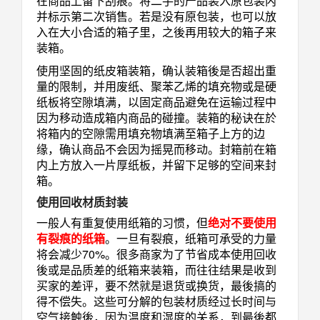
在商品上留下刮痕。将二手的产品装入原包装内
并标示第二次销售。若是没有原包装，也可以放
入在大小合适的箱子里，之後再用较大的箱子来
装箱。
使用坚固的纸皮箱装箱，确认装箱後是否超出重
量的限制，并用废纸、聚苯乙烯的填充物或是硬
纸板将空隙填满，以固定商品避免在运输过程中
因为移动造成箱内商品的碰撞。装箱的秘诀在於
将箱内的空隙需用填充物填满至箱子上方的边
缘，确认商品不会因为摇晃而移动。封箱前在箱
内上方放入一片厚纸板，并留下足够的空间来封
箱。
使用回收材质封装
一般人有重复使用纸箱的习惯，但
绝对不要使用
有裂痕的纸箱
。一旦有裂痕，纸箱可承受的力量
将会减少70%。很多商家为了节省成本使用回收
後或是品质差的纸箱来装箱，而往往结果是收到
买家的差评，要不然就是退货或换货，最後搞的
得不偿失。这些可分解的包装材质经过长时间与
空气接触後，因为温度和湿度的关系，到最後都