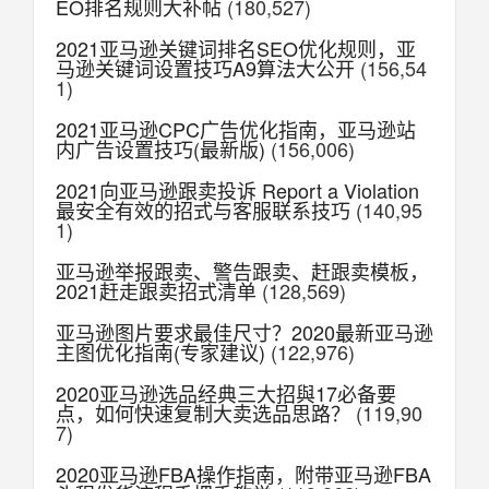
EO排名规则大补帖
(180,527)
2021亚马逊关键词排名SEO优化规则，亚
马逊关键词设置技巧A9算法大公开
(156,54
1)
2021亚马逊CPC广告优化指南，亚马逊站
内广告设置技巧(最新版)
(156,006)
2021向亚马逊跟卖投诉 Report a Violation
最安全有效的招式与客服联系技巧
(140,95
1)
亚马逊举报跟卖、警告跟卖、赶跟卖模板，
2021赶走跟卖招式清单
(128,569)
亚马逊图片要求最佳尺寸？2020最新亚马逊
主图优化指南(专家建议)
(122,976)
2020亚马逊选品经典三大招與17必备要
点，如何快速复制大卖选品思路？
(119,90
7)
2020亚马逊FBA操作指南，附带亚马逊FBA