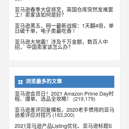
亚马逊春季大促将至，英国仓库突然发难罢
工！卖家该如何是好？
亚马逊黑五、网一最新战报：1天翻4倍，单
日破千单，电子类最吃香 !
亚马逊大地震！涉及千万金额，数百人中
招， 中国卖家该怎么办？
浏览最多的文章
亚马逊会员日！2021 Amazon Prime Day时
程、爆单、选品全攻略！
(219,179)
亚马逊差评回复模板，2020老手惯用的亚马
逊差评应对技巧
(183,200)
2021亚马逊产品Listing优化、亚马逊标题S