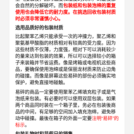
会自然的分解破坏。而
包装纸和包装泡棉的重复
使用也会降
低它的耐力度。在挑选回收包装材质
时必须非常谨慎小心。
选用品质好的包装材质
比起聚苯乙烯只能承受一次的冲撞力，聚乙烯和
聚氨基甲酸脂的材质相对有较高的受力度。因为
这些材质不仅薄，力度强，相对下可以消耗较少
的量来达到包装的效果，所以可以选择较小的箱
子来装箱并节省运费。像是烤箱或电视机这些商
品，要确保使用泡绵或是保丽龙材质来防止边角
的碰撞。而像是屏幕这些易碎的部份必须确实地
保护，避免直接地碰触。
易碎的商品一定要使用聚苯乙烯填充粒子或是气
泡纸来包装。有必要时可以使用双层包装。如果
两个商品同时装在一个箱子里，务必在包装後商
品的中间，有足够的空间加入填充泡绵，避免移
动中碰撞。最後在箱子的外面一定要
注明“易碎”的
标示
。
包装礼物时和节假日的销售