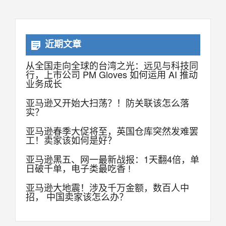
近期文章
从全国走向全球的台湾之光：远见与科技同
行，上市公司 PM Gloves 如何运用 AI 推动
业务成长
亚马逊又开始大扫荡？！防关联该怎么落
实？
亚马逊春季大促将至，英国仓库突然发难罢
工！卖家该如何是好？
亚马逊黑五、网一最新战报：1天翻4倍，单
日破千单，电子类最吃香 !
亚马逊大地震！涉及千万金额，数百人中
招， 中国卖家该怎么办？