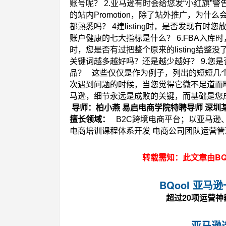
账号呢？
2.亚马逊有时会给您发“小红旗”
的站内Promotion，除了站外推广，为什
都熟悉吗？
4建listing时，是否发现有
账户健康的七大指标是什么？
6.FBA入
时，您是否有过把整个原来的listing给
关键词越多越好吗？还是越少越好？
9.您
品？
这些仅仅是作为例子，列出的短短几
次遇到问题的时候，当您觉得它微不足道而
马逊，细节永远是成败的关键，而基础是您
导师：柏小燕
易启电商学院特聘导师
深圳
擅长领域：
B2C跨境电商平台；以亚马逊
电商培训课程体系开发
电商公司团队运营管
转载需知：此文章由BQ
BQool 亚
超过20项运营
亚马逊