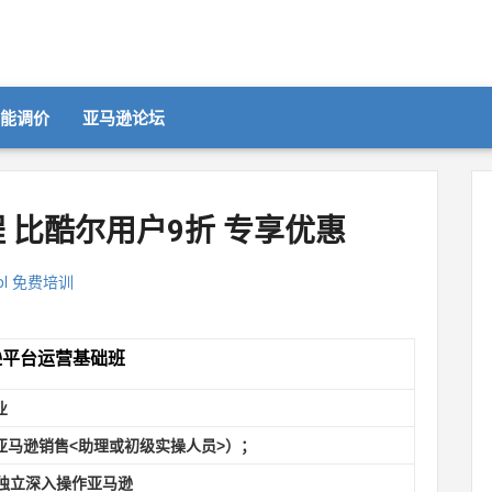
智能调价
亚马逊论坛
 比酷尔用户9折 专享优惠
ol 免费培训
逊平台运营基础班
业
亚马逊销售
<
助理或初级实操人员
>
）；
独立深入操作亚马逊