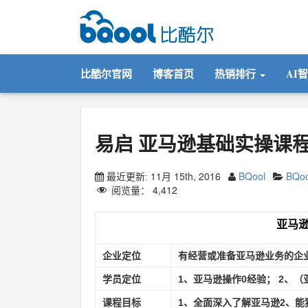
比酷尔官网
博客首页
热销排行
AI
易启 亚马逊基础实操课程
11月 15th, 2016
BQool
BQo
最近更新:
阅览量：
4,412
亚马
企业定位
有经营或准备亚马逊业务的企
学员定位
1
、亚马逊操作
0
经验；
2
、（
课程目标
1
、全面深入了解亚马逊
2
、能