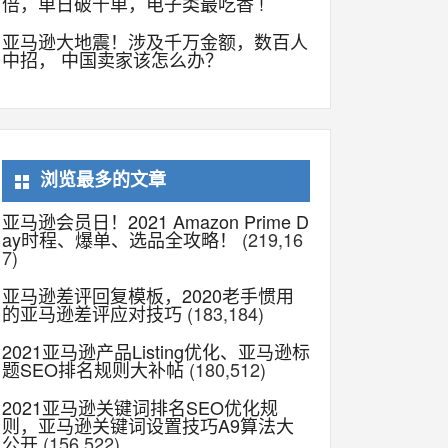
倍，单日破千单，电子类最吃香 !
亚马逊大地震！涉及千万金额，数百人
中招， 中国卖家该怎么办？
浏览最多的文章
亚马逊会员日！2021 Amazon Prime D
ay时程、爆单、选品全攻略！
(219,16
7)
亚马逊差评回复模板，2020老手惯用
的亚马逊差评应对技巧
(183,184)
2021亚马逊产品Listing优化、亚马逊标
题SEO排名规则大补帖
(180,512)
2021亚马逊关键词排名SEO优化规
则，亚马逊关键词设置技巧A9算法大
公开
(156,522)