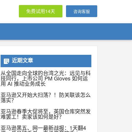
免费试用14天
咨询客服
近期文章
从全国走向全球的台湾之光：远见与科
技同行，上市公司 PM Gloves 如何运
用 AI 推动业务成长
亚马逊又开始大扫荡？！防关联该怎么
落实？
亚马逊春季大促将至，英国仓库突然发
难罢工！卖家该如何是好？
亚马逊黑五、网一最新战报：1天翻4