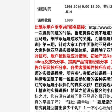
19
日
-20
日
9:00-18:00
，共计
课程时间
-514
课程收费
1980
比酷尔用户专享
9
折报名链接
：
http://www.
一次遇到问题的时候，当您觉得它微不足道
亚马逊，细节永远是成败的关键，而基础是
训》第三期，针对大家工作中面临的亚马逊
大家构建亚马逊实操基础体系，课程除了亚
对技巧、账户被封及应对措施、初始产品
Re
sting
及技巧分享、提高产品销售经验分享（
告介绍及技巧分享、各类客服邮件技巧应对
师的实操课程后，所有参与者都对该课程一
热情地回复了每一位报名参加者的各种实际
注的永远是小伙伴们的真实收获！在获得观
上精彩的实操课程！希望之前没有报名的小
标之时，您有没有试着回到亚马逊的最开始
真的掌握了吗？
“轻松+简单啦！”
要是您
您究竟能回答出多少个呢？
1.一不小心账