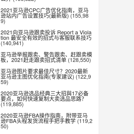
2021亚马逊CPC广告优化指南，亚马
逊站内广告设置技巧(最新版)
(155,98
9)
2021向亚马逊跟卖投诉 Report a Viola
tion 最安全有效的招式与客服联系技巧
(140,941)
亚马逊举报跟卖、警告跟卖、赶跟卖模
板，2021赶走跟卖招式清单
(128,550)
亚马逊图片要求最佳尺寸？2020最新
亚马逊主图优化指南(专家建议)
(122,9
59)
2020亚马逊选品经典三大招與17必备
要点，如何快速复制大卖选品思路？
(119,885)
2020亚马逊FBA操作指南，附带亚马
逊FBA头程发货流程手把手教学
(119,2
50)