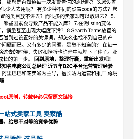
警告，那您是否知道每一次发警告信的原因呢？
3.您设置
么会很少人去用呢？ 有多少种不同的设置code的方法？您
时您放置的类目放不进去？而很多的卖家却可以放进去？
5.
库时，哪些因素会导致产品不能入库？
7.在做listing变体
整没了，销量甚至出现大幅度下滑？
8.Search Terms放置的
是否碰到过设置好的关键词，却怎么也找不到自己的产
个问题而已。又有多少的问题，是您不知道的？
在每一
略过去的时候，失败和挫折也许暗中就埋下了种子。亚
成长的第一步。
回到原地，整理行囊，重新出发吧！
某知名电商公司总经理
近五年
B2C
平台运营管理经验
、阿里巴巴和速卖通为主导，擅长站内运营和推广
跨境
理
ool原创，转载务必保留原文链接
马逊一站式卖家工具 卖家酷
神器，给您不对等的竞争优势
选品插件 选品酷