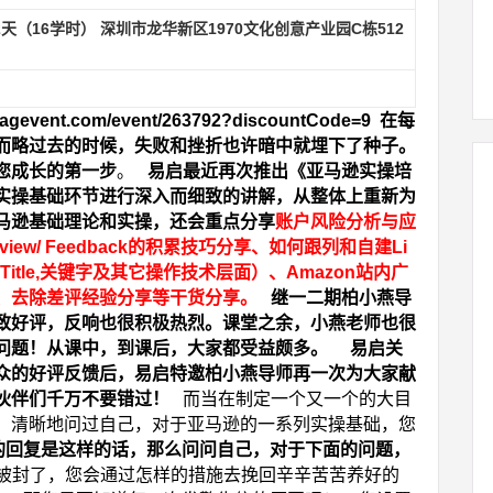
2
天（
16
学时） 深圳市龙华新区
1970
文化创意产业园
C
栋
512
bagevent.com/event/263792?discountCode=9
在每
而略过去的时候，失败和挫折也许暗中就埋下了种子。
您成长的第一步
。
易启最近再次推出《亚马逊实操培
实操基础环节进行深入而细致的讲解，从整体上重新为
马逊基础理论和实操，还会重点分享
账户风险分析与应
view/ Feedback
的积累技巧分享、如何跟列和自建
Li
Title,
关键字及其它操作技术层面）、
Amazon
站内广
、去除差评经验分享等干货分享。
继一二期柏小燕导
致好评，反响也很积极热烈。课堂之余，小燕老师也很
问题！从课中，到课后，大家都受益颇多。
易启关
众的好评反馈后，易启特邀柏小燕导师再一次为大家献
伙伴们千万不要错过！
而当在制定一个又一个的大目
，清晰地问过自己，对于亚马逊的一系列实操基础，您
的回复是这样的话，那么问问自己，对于下面的问题，
号被封了，您会通过怎样的措施去挽回辛辛苦苦养好的