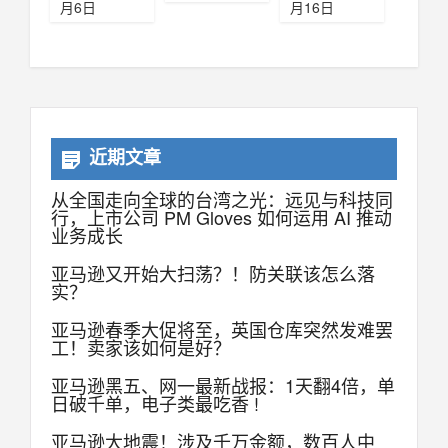
月6日
月16日
近期文章
从全国走向全球的台湾之光：远见与科技同
行，上市公司 PM Gloves 如何运用 AI 推动
业务成长
亚马逊又开始大扫荡？！防关联该怎么落
实？
亚马逊春季大促将至，英国仓库突然发难罢
工！卖家该如何是好？
亚马逊黑五、网一最新战报：1天翻4倍，单
日破千单，电子类最吃香 !
亚马逊大地震！涉及千万金额，数百人中