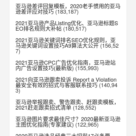
亚马逊差评回复模板，2020老手惯用的亚马
逊差评应对技巧
(183,187)
2021亚马逊产品Listing优化、亚马逊标题S
EO排名规则大补帖
(180,517)
2021亚马逊关键词排名SEO优化规则，亚
马逊关键词设置技巧A9算法大公开
(156,52
7)
2021亚马逊CPC广告优化指南，亚马逊站
内广告设置技巧(最新版)
(155,993)
2021向亚马逊跟卖投诉 Report a Violation
最安全有效的招式与客服联系技巧
(140,94
3)
亚马逊举报跟卖、警告跟卖、赶跟卖模板，
2021赶走跟卖招式清单
(128,552)
亚马逊图片要求最佳尺寸？2020最新亚马逊
主图优化指南(专家建议)
(122,965)
2020亚马逊选品经典三大招與17必备要