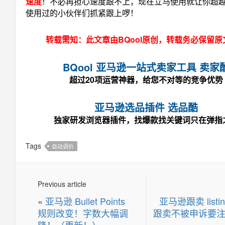
速度
！不必再担心速度跟不上，现在立马使用就让你超
使用过的小伙伴们抓紧跟上啰！
转载需知：此文章由BQool原创，转载务必保留原
BQool 亚马逊一站式卖家工具 卖家
超过20项运营神器，给您不对等的竞争优势
亚马逊选品插件 选品酷
独家研发浏览器插件，找爆款找关键词只在弹指
Tags
自动调价
Previous article
«
亚马逊 Bullet Points
亚马逊跟卖 list
规则改变！字数大幅调
跟卖不被申诉要
降！（更新！）