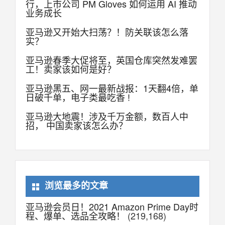
行，上市公司 PM Gloves 如何运用 AI 推动
业务成长
亚马逊又开始大扫荡？！防关联该怎么落
实？
亚马逊春季大促将至，英国仓库突然发难罢
工！卖家该如何是好？
亚马逊黑五、网一最新战报：1天翻4倍，单
日破千单，电子类最吃香 !
亚马逊大地震！涉及千万金额，数百人中
招， 中国卖家该怎么办？
浏览最多的文章
亚马逊会员日！2021 Amazon Prime Day时
程、爆单、选品全攻略！
(219,168)